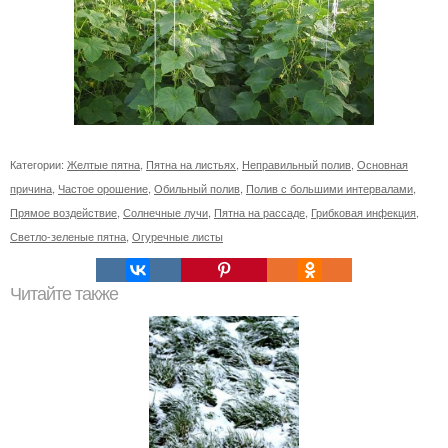
Категории:
Желтые пятна
,
Пятна на листьях
,
Неправильный полив
,
Основная
причина
,
Частое орошение
,
Обильный полив
,
Полив с большими интервалами
,
Прямое воздействие
,
Солнечные лучи
,
Пятна на рассаде
,
Грибковая инфекция
,
Светло-зеленые пятна
,
Огуречные листы
Читайте также