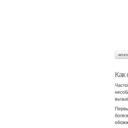
читат
Как 
Часто
несоб
вызыв
Первы
болез
обожж