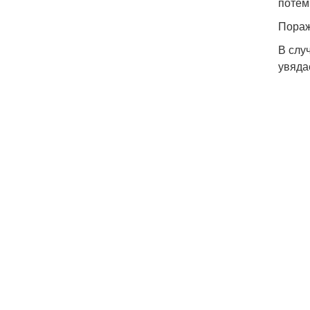
потем
Пораж
В слу
увяда