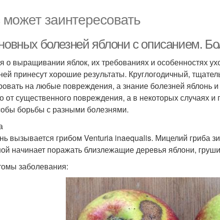
 может заинтересовать
сновных болезней яблони с описанием. Бо
я о выращивании яблок, их требованиях и особенностях ух
ней принесут хорошие результаты. Круглогодичный, тщател
ровать на любые повреждения, а знание болезней яблонь и
о от существенного повреждения, а в некоторых случаях и
собы борьбы с разными болезнями.
а
нь вызывается грибом Venturia inaequalis. Мицелий гриба з
ной начинает поражать близлежащие деревья яблони, груши
омы заболевания: