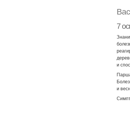
Вас
7 о
Знани
болез
реаги
дерев
и спо
Парш
Болез
и вес
Симпт