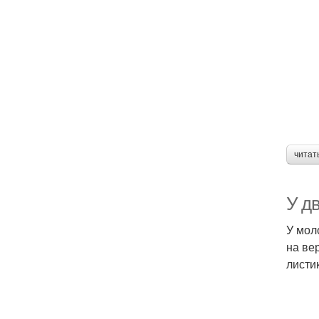
читат
У д
У мол
на ве
листи