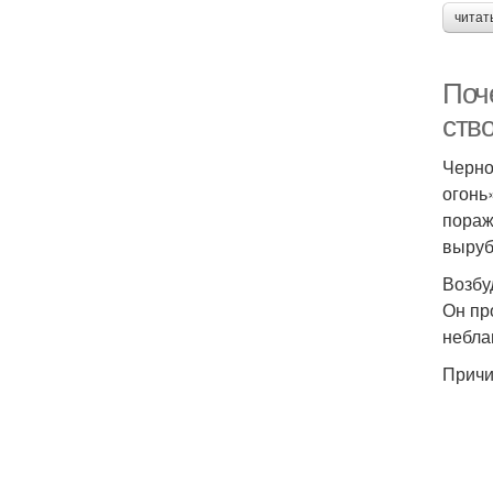
читат
Поче
ство
Черно
огонь
пораж
выруб
Возбу
Он пр
небла
Причи