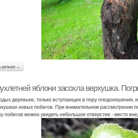
ь дальше →
вухлетней яблони засохла верхушка. Пог
одых деревьев, только вступающих в пору плодоношения, и
рхушках новых побегов. При внимательном рассмотрении п
ку побегов можно увидеть небольшое отверстие - место вн