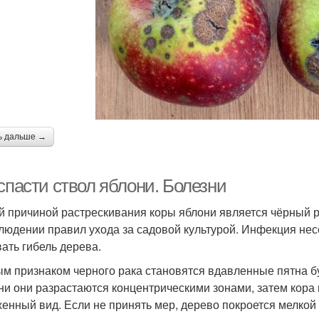
ь дальше →
спасти ствол яблони. Болезни
й причиной растрескивания коры яблони является чёрный р
людении правил ухода за садовой культурой. Инфекция несе
ать гибель дерева.
м признаком черного рака становятся вдавленные пятна б
ни они разрастаются концентрическими зонами, затем кора
енный вид. Если не принять мер, дерево покроется мелкой 