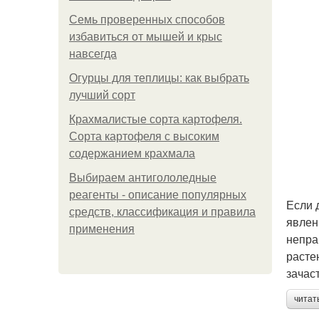
Семь проверенных способов
избавиться от мышей и крыс
навсегда
Огурцы для теплицы: как выбрать
лучший сорт
Крахмалистые сорта картофеля.
Сорта картофеля с высоким
содержанием крахмала
Выбираем антигололедные
реагенты - описание популярных
Если 
средств, классификация и правила
явлен
применения
непра
расте
зачас
читат