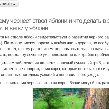
ь дальше →
му чернеет ствол яблони и что делать в 
л и ветки у яблони
та на стволе яблони свидетельствует о развитии черного р
»). Патология может поразить любую часть дерева, но особ
ен ствол, такому растению можно помочь только на начальн
ать, поскольку лечение уже невозможно или крайне проблем
дителем заболевания является опасный сумчатый гриб, ко
оникает через повреждения коры, которые возникают в силу
гоприятных погодных условий и неправильного ухода.
ны появления черных пятен на коре яблони могут быть раз