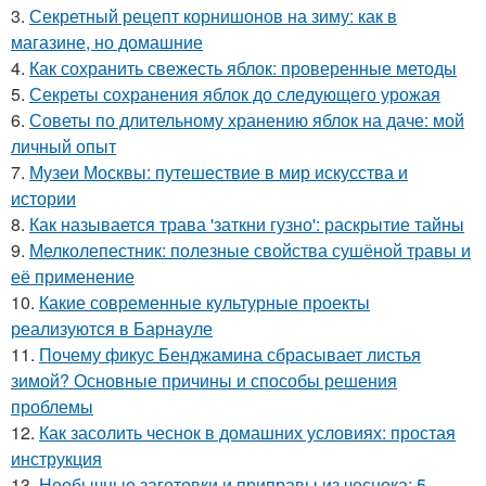
3.
Секретный рецепт корнишонов на зиму: как в
магазине, но домашние
4.
Как сохранить свежесть яблок: проверенные методы
5.
Секреты сохранения яблок до следующего урожая
6.
Советы по длительному хранению яблок на даче: мой
личный опыт
7.
Музеи Москвы: путешествие в мир искусства и
истории
8.
Как называется трава 'заткни гузно': раскрытие тайны
9.
Мелколепестник: полезные свойства сушёной травы и
её применение
10.
Какие современные культурные проекты
реализуются в Барнауле
11.
Почему фикус Бенджамина сбрасывает листья
зимой? Основные причины и способы решения
проблемы
12.
Как засолить чеснок в домашних условиях: простая
инструкция
13.
Необычные заготовки и приправы из чеснока: 5