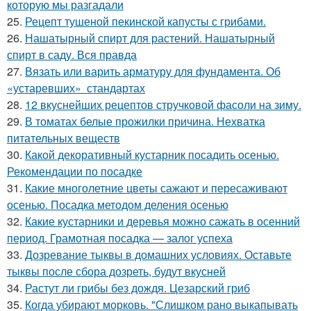
которую мы разгадали
25.
Рецепт тушеной пекинской капусты с грибами.
26.
Нашатырный спирт для растений. Нашатырный
спирт в саду. Вся правда
27.
Вязать или варить арматуру для фундамента. Об
«устаревших» стандартах
28.
12 вкуснейших рецептов стручковой фасоли на зиму.
29.
В томатах белые прожилки причина. Нехватка
питательных веществ
30.
Какой декоративный кустарник посадить осенью.
Рекомендации по посадке
31.
Какие многолетние цветы сажают и пересаживают
осенью. Посадка методом деления осенью
32.
Какие кустарники и деревья можно сажать в осенний
период. Грамотная посадка — залог успеха
33.
Дозревание тыквы в домашних условиях. Оставьте
тыквы после сбора дозреть, будут вкусней
34.
Растут ли грибы без дождя. Цезарский гриб
35.
Когда убирают морковь. "Слишком рано выкапывать