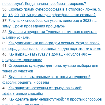
не советую". Когда начинать собирать морковь?
36.
Сколько грамм суперфосфата в 1 столовой ложке. 5,
10, 15, 20, 30, 60 грамм суперфосфата – это сколько?
37.
7 лучших способов, как укрыть виноград в 2023 на
зиму. Сроки проведения процедуры
38.
Вкусная и недорогая Тушеная пекинская капуста с
шампиньонами.
39.
Как ухаживать за виноградом осенью. Уход за лозой
винограда осенью: опрыскивания для подготовки к зиме
40.
Как выращивать гуаву в домашних условиях —
приручаем тропиканку
41.
Огородные культуры для тени: лучшие выборы для
теневых участков
42.
Вкусные и питательные заготовки из туршевой
фасоли: рецепты и советы
43.
Как защитить саженцы от грызунов зимой:
эффективные способы
44.
Как сделать дачу неприступной: 10 простых способов
охраны своими руками