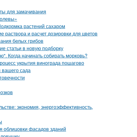
аты для замачивания
ролевы»
Подкормка растений сахаром
е раствора и расчет дозировки для цветов
вания белых грибов
ие статьи в новую подборку
ю". Когда начинать собирать морковь?
Процесс укрытия винограда пошагово
 вашего сада
говечности
розков
льстве: экономия, энергоэффективность,
ы
я облицовки фасадов зданий
 ловушку