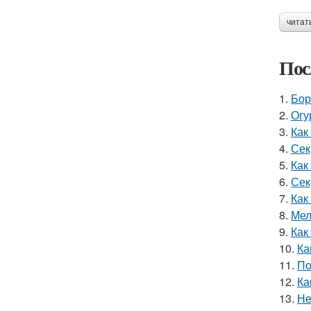
читат
Пос
1.
Бор
2.
Огу
3.
Как
4.
Сек
5.
Как
6.
Сек
7.
Как
8.
Мел
9.
Как
10.
Ка
11.
По
12.
Ка
13.
Не