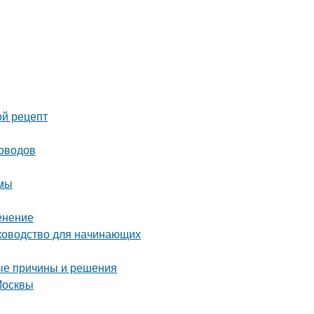
ой рецепт
доводов
имы
енение
уководство для начинающих
ые причины и решения
Москвы