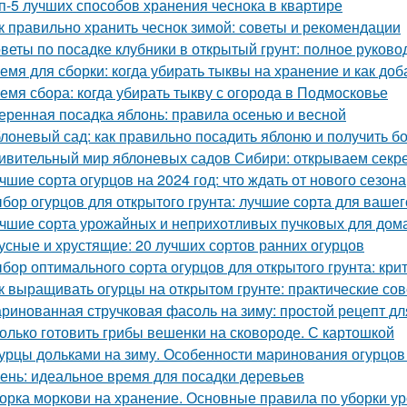
п-5 лучших способов хранения чеснока в квартире
к правильно хранить чеснок зимой: советы и рекомендации
веты по посадке клубники в открытый грунт: полное руково
емя для сборки: когда убирать тыквы на хранение и как доб
емя сбора: когда убирать тыкву с огорода в Подмосковье
еренная посадка яблонь: правила осенью и весной
лоневый сад: как правильно посадить яблоню и получить 
ивительный мир яблоневых садов Сибири: открываем секр
чшие сорта огурцов на 2024 год: что ждать от нового сезона
бор огурцов для открытого грунта: лучшие сорта для вашег
чшие сорта урожайных и неприхотливых пучковых для дом
усные и хрустящие: 20 лучших сортов ранних огурцов
бор оптимального сорта огурцов для открытого грунта: кр
к выращивать огурцы на открытом грунте: практические со
ринованная стручковая фасоль на зиму: простой рецепт дл
олько готовить грибы вешенки на сковороде. С картошкой
урцы дольками на зиму. Особенности маринования огурцов
ень: идеальное время для посадки деревьев
орка моркови на хранение. Основные правила по уборки у