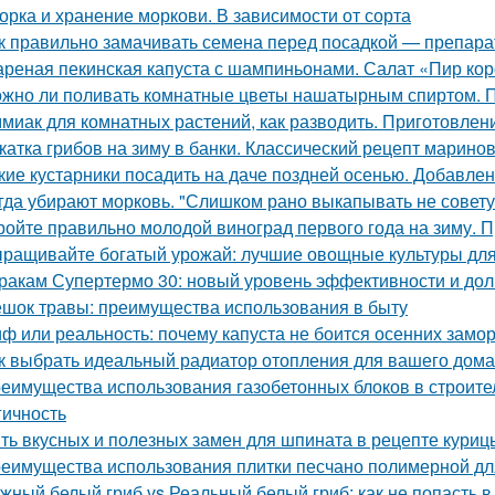
орка и хранение моркови. В зависимости от сорта
к правильно замачивать семена перед посадкой — препар
реная пекинская капуста с шампиньонами. Салат «Пир ко
жно ли поливать комнатные цветы нашатырным спиртом. 
миак для комнатных растений, как разводить. Приготовлени
катка грибов на зиму в банки. Классический рецепт марино
кие кустарники посадить на даче поздней осенью. Добавлен
гда убирают морковь. "Слишком рано выкапывать не совету
ройте правильно молодой виноград первого года на зиму. 
ращивайте богатый урожай: лучшие овощные культуры для
ракам Супертермо 30: новый уровень эффективности и дол
шок травы: преимущества использования в быту
ф или реальность: почему капуста не боится осенних замо
к выбрать идеальный радиатор отопления для вашего дома
еимущества использования газобетонных блоков в строите
гичность
ть вкусных и полезных замен для шпината в рецепте куриц
еимущества использования плитки песчано полимерной дл
жный белый гриб vs Реальный белый гриб: как не попасть в