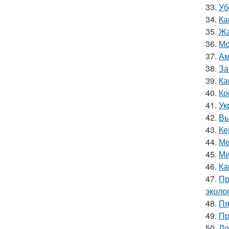
33.
Уб
34.
Ка
35.
Жа
36.
Мо
37.
Ам
38.
За
39.
Ка
40.
Ко
41.
Ук
42.
Вы
43.
Ке
44.
Ме
45.
Ми
46.
Ка
47.
Пр
эколо
48.
Пя
49.
Пр
50.
Ло