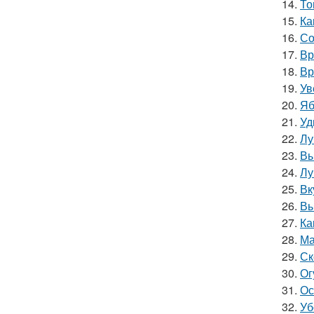
14.
То
15.
Ка
16.
Со
17.
Вр
18.
Вр
19.
Ув
20.
Яб
21.
Уд
22.
Лу
23.
Вы
24.
Лу
25.
Вк
26.
Вы
27.
Ка
28.
Ма
29.
Ск
30.
Ог
31.
Ос
32.
Уб