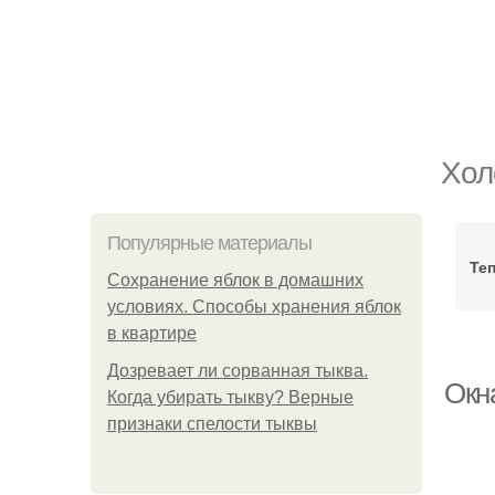
Хол
Популярные материалы
Те
Сохранение яблок в домашних
условиях. Способы хранения яблок
в квартире
Дозревает ли сорванная тыква.
Окн
Когда убирать тыкву? Верные
признаки спелости тыквы