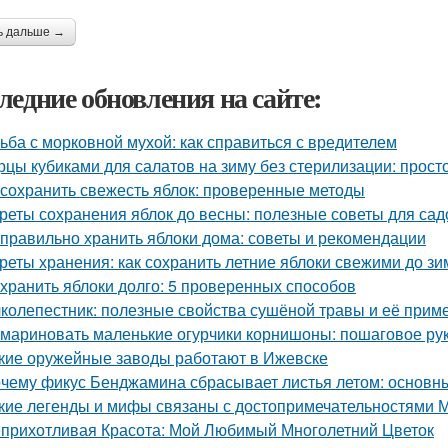
ь дальше →
ледние обновления на сайте:
ьба с морковной мухой: как справиться с вредителем
рцы кубиками для салатов на зиму без стерилизации: прост
 сохранить свежесть яблок: проверенные методы
реты сохранения яблок до весны: полезные советы для са
 правильно хранить яблоки дома: советы и рекомендации
реты хранения: как сохранить летние яблоки свежими до з
 хранить яблоки долго: 5 проверенных способов
колепестник: полезные свойства сушёной травы и её прим
 мариновать маленькие огурчики корнишоны: пошаговое р
кие оружейные заводы работают в Ижевске
чему фикус Бенджамина сбрасывает листья летом: основн
кие легенды и мифы связаны с достопримечательностями 
прихотливая Красота: Мой Любимый Многолетний Цветок