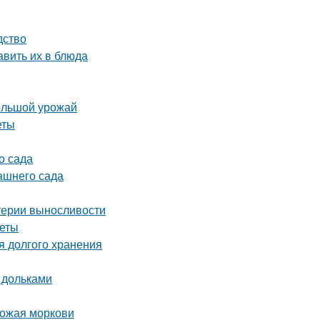
дство
авить их в блюда
большой урожай
еты
о сада
ашнего сада
итерии выносливости
веты
я долгого хранения
 дольками
рожая моркови