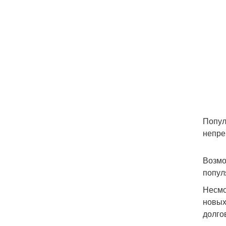
Попул
непре
Возмо
попул
Несмо
новых
долго