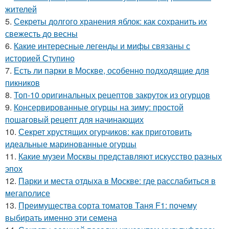
жителей
5.
Секреты долгого хранения яблок: как сохранить их
свежесть до весны
6.
Какие интересные легенды и мифы связаны с
историей Ступино
7.
Есть ли парки в Москве, особенно подходящие для
пикников
8.
Топ-10 оригинальных рецептов закруток из огурцов
9.
Консервированные огурцы на зиму: простой
пошаговый рецепт для начинающих
10.
Секрет хрустящих огурчиков: как приготовить
идеальные маринованные огурцы
11.
Какие музеи Москвы представляют искусство разных
эпох
12.
Парки и места отдыха в Москве: где расслабиться в
мегаполисе
13.
Преимущества сорта томатов Таня F1: почему
выбирать именно эти семена