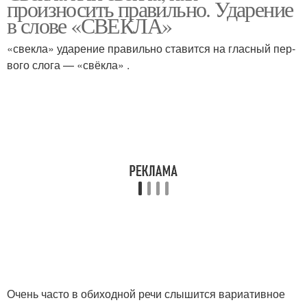
произносить правильно. Ударение
в слове «СВЕКЛА»
«свек­ла» уда­ре­ние пра­виль­но ста­вит­ся на глас­ный пер­
во­го сло­га — «свёк­ла» .
Очень часто в оби­ход­ной речи слы­шит­ся вари­а­тив­ное