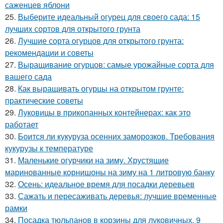
саженцев яблони
25.
Выберите идеальный огурец для своего сада: 15
лучших сортов для открытого грунта
26.
Лучшие сорта огурцов для открытого грунта:
рекомендации и советы
27.
Выращивание огурцов: самые урожайные сорта для
вашего сада
28.
Как выращивать огурцы на открытом грунте:
практические советы
29.
Луковицы в прикопанных контейнерах: как это
работает
30.
Боится ли кукуруза осенних заморозков. Требования
кукурузы к температуре
31.
Маленькие огурчики на зиму. Хрустящие
маринованные корнишоны на зиму на 1 литровую банку
32.
Осень: идеальное время для посадки деревьев
33.
Сажать и пересаживать деревья: лучшие временные
рамки
34.
Посадка тюльпанов в корзины для луковичных. 9