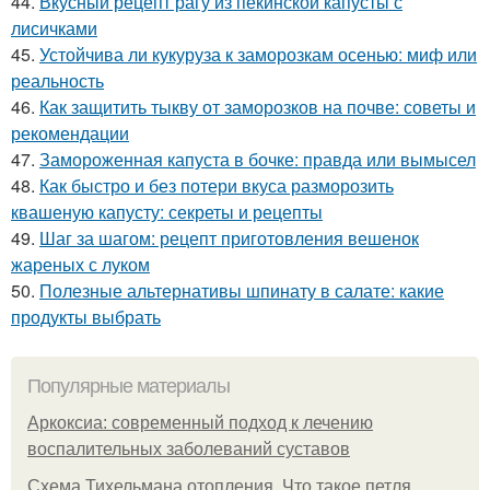
44.
Вкусный рецепт рагу из пекинской капусты с
лисичками
45.
Устойчива ли кукуруза к заморозкам осенью: миф или
реальность
46.
Как защитить тыкву от заморозков на почве: советы и
рекомендации
47.
Замороженная капуста в бочке: правда или вымысел
48.
Как быстро и без потери вкуса разморозить
квашеную капусту: секреты и рецепты
49.
Шаг за шагом: рецепт приготовления вешенок
жареных с луком
50.
Полезные альтернативы шпинату в салате: какие
продукты выбрать
Популярные материалы
Аркоксиа: современный подход к лечению
воспалительных заболеваний суставов
Схема Тихельмана отопления. Что такое петля