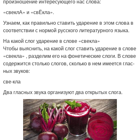
про­из­но­ше­ние инте­ре­су­ю­ще­го нас сло­ва:
«свеклА» и «свЁкла».
Узнаем, как пра­виль­но ста­вить уда­ре­ние в этом сло­ва в
соот­вет­ствии с нор­мой рус­ско­го лите­ра­тур­но­го язы­ка.
На какой слог ударение в слове «свекла»
Чтобы выяс­нить, на какой слог ста­вить уда­ре­ние в сло­ве
«свек­ла» , раз­де­лим его на фоне­ти­че­ские сло­ги. В сло­ве
содер­жит­ся столь­ко сло­гов, сколь­ко в нем име­ет­ся глас­
ных зву­ков:
све-кла
Два глас­ных зву­ка орга­ни­зу­ют два откры­тых сло­га.