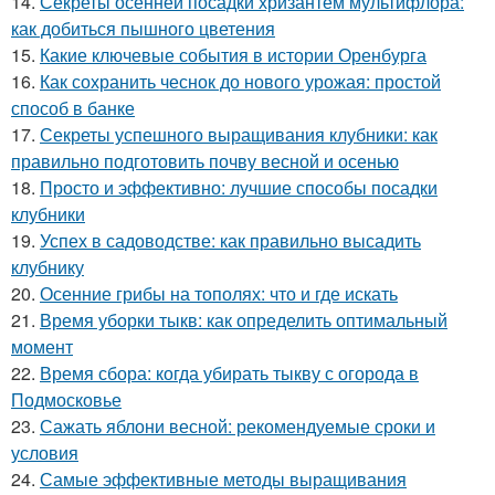
14.
Секреты осенней посадки хризантем мультифлора:
как добиться пышного цветения
15.
Какие ключевые события в истории Оренбурга
16.
Как сохранить чеснок до нового урожая: простой
способ в банке
17.
Секреты успешного выращивания клубники: как
правильно подготовить почву весной и осенью
18.
Просто и эффективно: лучшие способы посадки
клубники
19.
Успех в садоводстве: как правильно высадить
клубнику
20.
Осенние грибы на тополях: что и где искать
21.
Время уборки тыкв: как определить оптимальный
момент
22.
Время сбора: когда убирать тыкву с огорода в
Подмосковье
23.
Сажать яблони весной: рекомендуемые сроки и
условия
24.
Самые эффективные методы выращивания