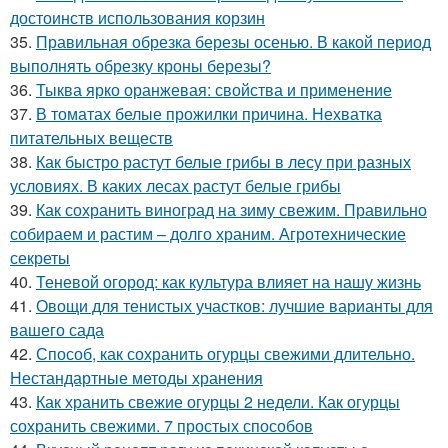
достоинств использования корзин
35.
Правильная обрезка березы осенью. В какой период
выполнять обрезку кроны березы?
36.
Тыква ярко оранжевая: свойства и применение
37.
В томатах белые прожилки причина. Нехватка
питательных веществ
38.
Как быстро растут белые грибы в лесу при разных
условиях. В каких лесах растут белые грибы
39.
Как сохранить виноград на зиму свежим. Правильно
собираем и растим – долго храним. Агротехнические
секреты
40.
Теневой огород: как культура влияет на нашу жизнь
41.
Овощи для тенистых участков: лучшие варианты для
вашего сада
42.
Способ, как сохранить огурцы свежими длительно.
Нестандартные методы хранения
43.
Как хранить свежие огурцы 2 недели. Как огурцы
сохранить свежими. 7 простых способов