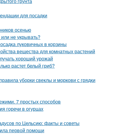
крытого грунта
ендации для посадки
рников осенью
ь или не укрывать?
Посадка луковичных в корзины
войства вещества для комнатных растений
олучать хороший урожай
олько растет белый гриб?
 правила уборки свеклы и моркови с грядки
вежими. 7 простых способов
ия горечи в огурцах
дусов по Цельсию: факты и советы
авила первой помощи