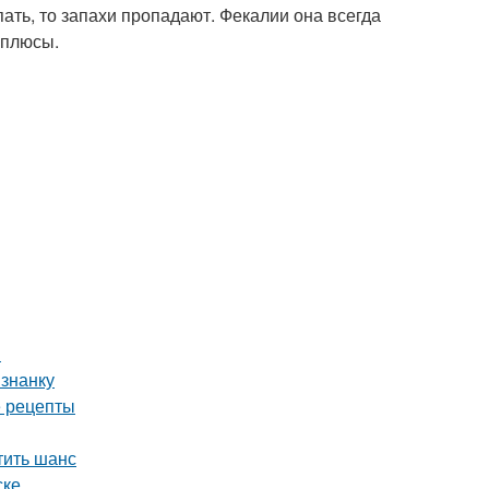
пать, то запахи пропадают. Фекалии она всегда
 плюсы.
ы
изнанку
е рецепты
тить шанс
ске