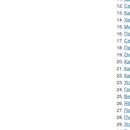
12.
Се
13.
Ка
14.
Хр
15.
Му
16.
По
17.
Се
18.
Пр
19.
Оч
20.
Ка
21.
Ка
22.
Ка
23.
Ус
24.
Гр
25.
Ве
26.
Яб
27.
По
28.
Пу
29.
Ус