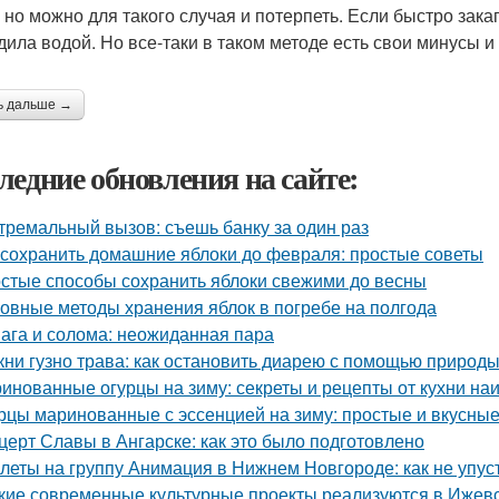
, но можно для такого случая и потерпеть. Если быстро зака
дила водой. Но все-таки в таком методе есть свои минусы и
ь дальше →
ледние обновления на сайте:
тремальный вызов: съешь банку за один раз
 сохранить домашние яблоки до февраля: простые советы
стые способы сохранить яблоки свежими до весны
овные методы хранения яблок в погребе на полгода
ага и солома: неожиданная пара
кни гузно трава: как остановить диарею с помощью природ
инованные огурцы на зиму: секреты и рецепты от кухни на
рцы маринованные с эссенцией на зиму: простые и вкусны
церт Славы в Ангарске: как это было подготовлено
леты на группу Анимация в Нижнем Новгороде: как не упус
кие современные культурные проекты реализуются в Ижев