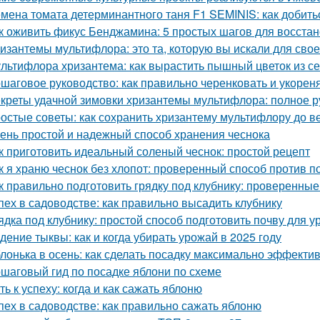
мена томата детерминантного таня F1 SEMINIS: как добить
к оживить фикус Бенджамина: 5 простых шагов для восста
изантемы мультифлора: это та, которую вы искали для свое
льтифлора хризантема: как вырастить пышный цветок из с
шаговое руководство: как правильно черенковать и укорен
креты удачной зимовки хризантемы мультифлора: полное р
остые советы: как сохранить хризантему мультифлору до в
ень простой и надежный способ хранения чеснока
к приготовить идеальный соленый чеснок: простой рецепт
к я храню чеснок без хлопот: проверенный способ против п
к правильно подготовить грядку под клубнику: проверенные
пех в садоводстве: как правильно высадить клубнику
ядка под клубнику: простой способ подготовить почву для 
дение тыквы: как и когда убирать урожай в 2025 году
лонька в осень: как сделать посадку максимально эффекти
шаговый гид по посадке яблони по схеме
ть к успеху: когда и как сажать яблоню
пех в садоводстве: как правильно сажать яблоню