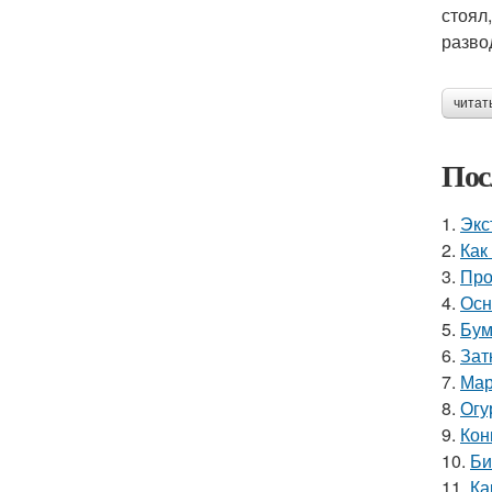
стоял
разво
читат
Пос
1.
Экс
2.
Как
3.
Про
4.
Осн
5.
Бум
6.
Зат
7.
Мар
8.
Огу
9.
Кон
10.
Би
11.
Ка