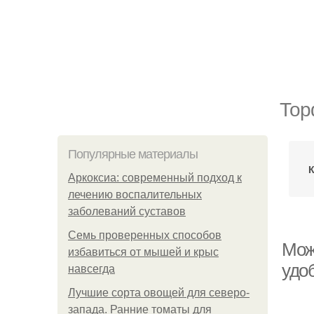
Тор
Популярные материалы
К
Аркоксиа: современный подход к
лечению воспалительных
заболеваний суставов
Семь проверенных способов
Мож
избавиться от мышей и крыс
удо
навсегда
Лучшие сорта овощей для северо-
запада. Ранние томаты для