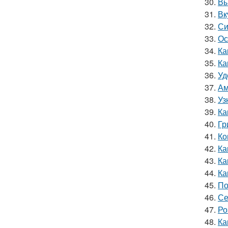
30.
Вы
31.
Вк
32.
Си
33.
Ос
34.
Ка
35.
Ка
36.
Уд
37.
Ам
38.
Уз
39.
Ка
40.
Гр
41.
Ко
42.
Ка
43.
Ка
44.
Ка
45.
По
46.
Се
47.
Ро
48.
Ка