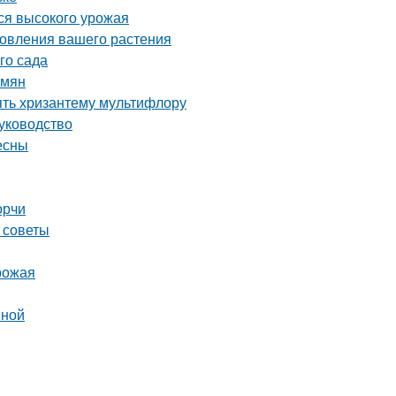
ся высокого урожая
новления вашего растения
го сада
емян
ять хризантему мультифлору
уководство
есны
орчи
 советы
урожая
вной