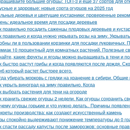
ращивайте большие огурцы: ТОП-3 и еще 37 сортов для от
усные и здоровые: новые сорта огурцов на 2025 год
льные деревья и цветущие кустарники: проверенные реком
ень: идеальное время для посадки деревьев
к правильно посадить саженцы плодовых деревьев и куста
к правильно и когда нужно укрывать розы на зиму. Укрыват
обны ли в пользовании корзинки для посадки луковичных. 
миак 10 процентный для комнатных растений. Полезные с
найте, какие фрукты и ягоды можно выращивать в тени и п
к быстро растут грибы и когда появляются после дождя. Ск
иб который растет быстрее всего.
гда убирать морковь с грядки на хранение в сибири. Общие
к укрыть виноград на зиму правильно. Когда
к выбрать растения для тени на огороде
к хранить свежие огурцы 2 недели. Как огурцы сохранить с
чему огурцы горькие и что нужно делать.. Причины появлен
креты производства: как создают искусственный камень
зы спокойно выдерживают понижение температуры до 0 гра
к спасти рассаду капусты после заморозков: основные пр