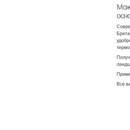
Мож
осн
Совре
Брита
удобр
термо
Получ
ландш
Приме
Все в