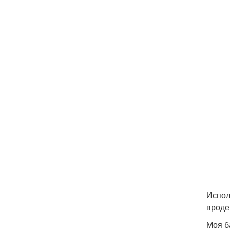
Испол
вроде
Моя б