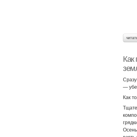
читат
Как 
зем
Сразу
— убе
Как т
Тщате
компо
грядки
Осень
взять