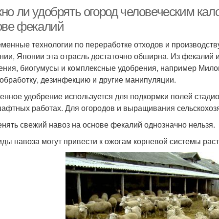
но ли удобрять огород человеческим кало
ове фекалий
менные технологии по переработке отходов и производств
нии, Японии эта отрасль достаточно обширна. Из фекалий
ения, биогумусы и комплексные удобрения, например Мил
обработку, дезинфекцию и другие манипуляции.
енное удобрение используется для подкормки полей стадион
афтных работах. Для огородов и выращивания сельскохозя
нять свежий навоз на основе фекалий однозначно нельзя.
иды навоза могут привести к ожогам корневой системы раст