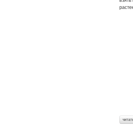
расте
читат