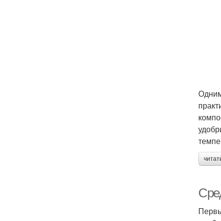
Одним
практ
компо
удобр
темпе
читат
Сре
Первы