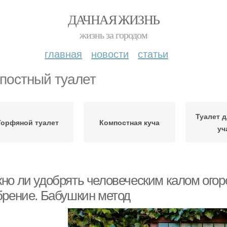
ДАЧНАЯ ЖИЗНЬ
жизнь за городом
главная
новости
статьи
постный туалет
Туалет 
Торфяной туалет
Компостная куча
уч
но ли удобрять человеческим калом огоро
брение. Бабушкин метод