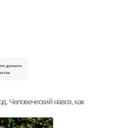
для дачного
астка
д. Человеческий навоз, как