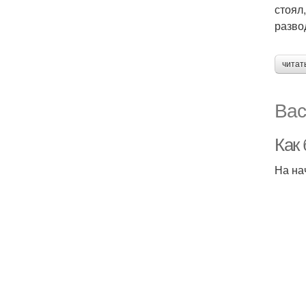
стоял
разво
читат
Вас
Как 
На на