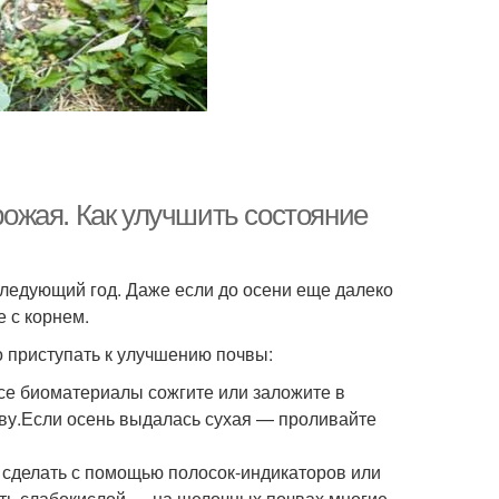
урожая. Как улучшить состояние
следующий год. Даже если до осени еще далеко
 с корнем.
о приступать к улучшению почвы:
Все биоматериалы сожгите или заложите в
ву.Если осень выдалась сухая — проливайте
 сделать с помощью полосок-индикаторов или
ыть слабокислой — на щелочных почвах многие