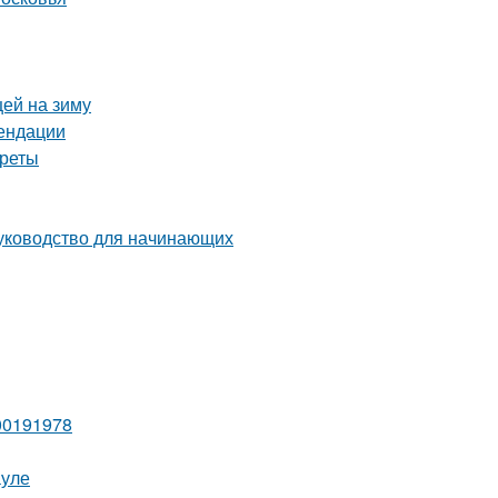
цей на зиму
мендации
креты
руководство для начинающих
00191978
ауле