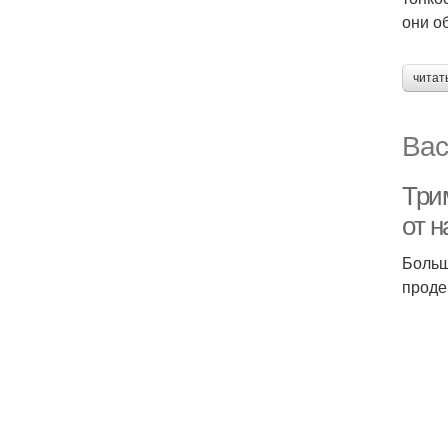
они о
читат
Вас
Три
от 
Больш
проде