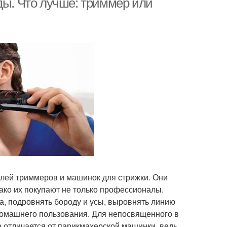
ды. Что лучше: триммер или
лей триммеров и машинок для стрижки. Они
ако их покупают не только профессионалы.
а, подровнять бороду и усы, выровнять линию
домашнего пользования. Для непосвященного в
р отличается от парикмахерской машинки, ведь