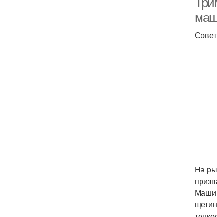
Три
маш
Сове
На ры
призв
Машин
щетин
тонко