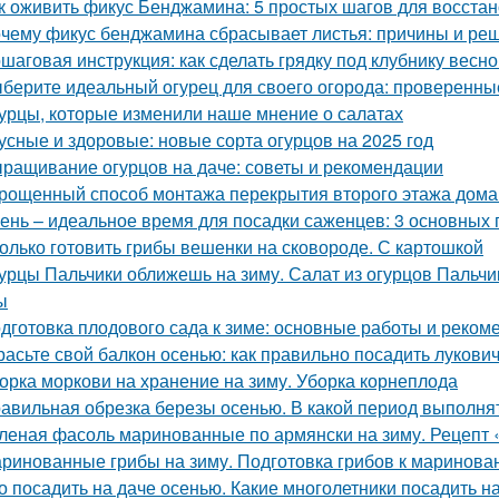
к оживить фикус Бенджамина: 5 простых шагов для восста
чему фикус бенджамина сбрасывает листья: причины и ре
шаговая инструкция: как сделать грядку под клубнику весно
берите идеальный огурец для своего огорода: проверенны
урцы, которые изменили наше мнение о салатах
усные и здоровые: новые сорта огурцов на 2025 год
ращивание огурцов на даче: советы и рекомендации
рощенный способ монтажа перекрытия второго этажа дома
ень – идеальное время для посадки саженцев: 3 основных 
олько готовить грибы вешенки на сковороде. С картошкой
урцы Пальчики оближешь на зиму. Салат из огурцов Пальчи
ы
дготовка плодового сада к зиме: основные работы и реком
расьте свой балкон осенью: как правильно посадить лукови
орка моркови на хранение на зиму. Уборка корнеплода
авильная обрезка березы осенью. В какой период выполня
леная фасоль маринованные по армянски на зиму. Рецепт 
ринованные грибы на зиму. Подготовка грибов к маринова
о посадить на даче осенью. Какие многолетники посадить 