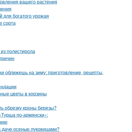
новления вашего растения
шения
й для богатого урожая
е сорта
 из полистирола
причин
ки оближешь на зиму: приготовление, рецепты,
ендации
чные цветы в корзины
ть обрезку кроны березы?
«Турша по-армянски»:
нию
на даче осенью луковицами?