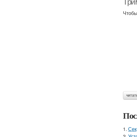
Три
Чтобы
читат
Пос
1.
Сек
2.
Уст