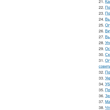
21.
Ка
22.
По
23.
По
24.
Вы
25.
Ог
26.
Вк
27.
Вы
28.
Уп
29.
Ос
30.
Ск
31.
Ог
совет
32.
По
33.
Ук
34.
Уб
35.
Пр
36.
Зе
37.
Ма
38.
Чт