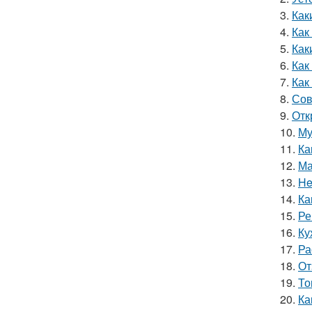
3.
Как
4.
Как
5.
Как
6.
Как
7.
Как
8.
Сов
9.
Отк
10.
Му
11.
Ка
12.
Ма
13.
He
14.
Ка
15.
Ре
16.
Ку
17.
Ра
18.
От
19.
То
20.
Ка