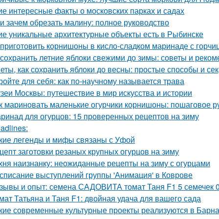
ие интересные факты о московских парках и садах
 и зачем обрезать малину: полное руководство
ие уникальные архитектурные объекты есть в Рыбинске
 приготовить корнишоны в кисло-сладком маринаде с горчи
 сохранить летние яблоки свежими до зимы: советы и реко
еты, как сохранить яблоки до весны: простые способы и се
ройте для себя: как по-научному называется трава
зеи Москвы: путешествие в мир искусства и истории
к мариновать маленькие огурчики корнишоны: пошаговое 
ринад для огурцов: 15 проверенных рецептов на зиму
adlines:
кие легенды и мифы связаны с Уфой
цепт заготовки резаных крупных огурцов на зиму
хня наизнанку: неожиданные рецепты на зиму с огурцами
списание выступлений группы 'Анимация' в Коврове
зывы и опыт: семена САДОВИТА томат Таня F1 5 семечек 
мат Татьяна и Таня F1: двойная удача для вашего сада
кие современные культурные проекты реализуются в Барн