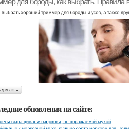
ммер для бороды, как выбрать. Правила
 выбрать хороший триммер для бороды и усов, а также други
ь дальше →
ледние обновления на сайте:
реты выращивания моркови, не поражаемой мухой
ойчивые к морковной мухе: лучшие сорта моркови для Под