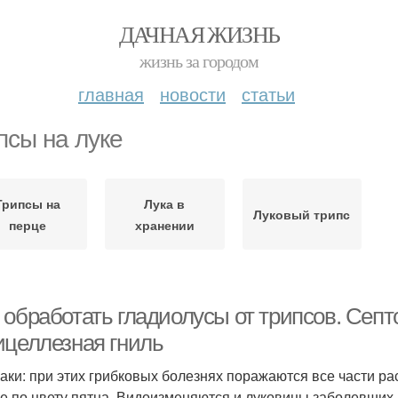
ДАЧНАЯ ЖИЗНЬ
жизнь за городом
главная
новости
статьи
псы на луке
Трипсы на
Лука в
Луковый трипс
перце
хранении
обработать гладиолусы от трипсов. Септо
ицеллезная гниль
аки: при этих грибковых болезнях поражаются все части ра
е по цвету пятна. Видоизменяются и луковицы заболевших