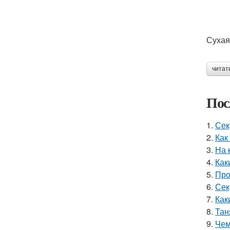
Сухая
читат
Пос
1.
Сек
2.
Как
3.
На 
4.
Как
5.
Про
6.
Сек
7.
Как
8.
Тан
9.
Чем