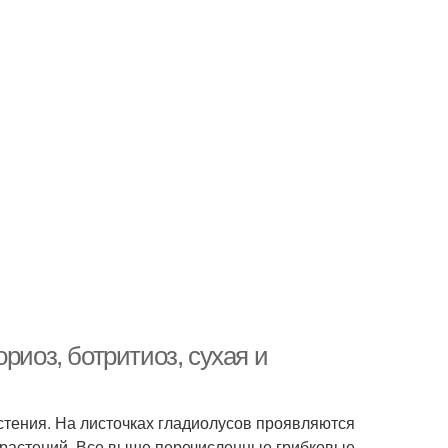
риоз, ботритиоз, сухая и
стения. На листочках гладиолусов проявляются
 растений. Все выше перечисленные грибковые