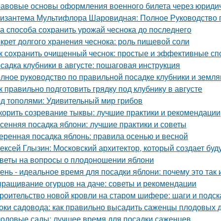
авовые основы оформления военного билета через юриди
изантема Мультифлора Шаровидная: Полное Руководство
а способа сохранить урожай чеснока до последнего
крет долгого хранения чеснока: роль пищевой соли
к сохранить очищенный чеснок: простые и эффективные с
садка клубники в августе: пошаговая инструкция
лное руководство по правильной посадке клубники и земля
к правильно подготовить грядку под клубнику в августе
д тополями: Удивительный мир грибов
корить созревание тыквы: лучшие практики и рекомендации
сенняя посадка яблони: лучшие практики и советы
еренная посадка яблонь: правила осенью и весной
ексей Глызин: Московский архитектор, который создает бу
веты на вопросы о плодоношении яблони
ень - идеальное время для посадки яблони: почему это так и
ращивание огурцов на даче: советы и рекомендации
роительство новой кровли на старом шифере: шаги и подск
оки садовода: как правильно высадить саженцы плодовых 
одовые сады: лучшее время для посадки саженцев