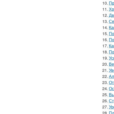
10.
Пр
11.
Хр
12.
Дв
13.
Се
14.
Ка
15.
По
16.
По
17.
Ка
18.
По
19.
Ус
20.
Ве
21.
Ув
22.
Ал
23.
От
24.
Ос
25.
Вы
26.
Ст
27.
Ур
28.
Пл