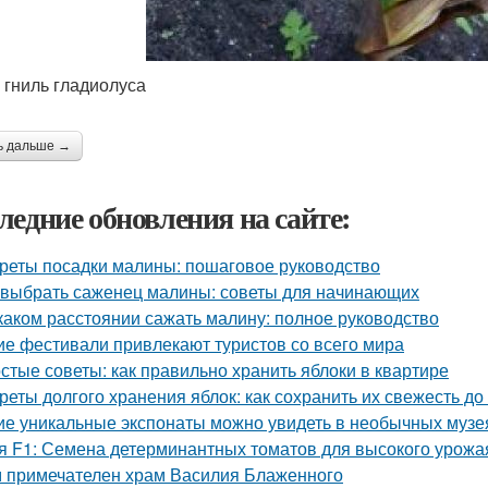
 гниль гладиолуса
ь дальше →
ледние обновления на сайте:
реты посадки малины: пошаговое руководство
 выбрать саженец малины: советы для начинающих
каком расстоянии сажать малину: полное руководство
ие фестивали привлекают туристов со всего мира
стые советы: как правильно хранить яблоки в квартире
реты долгого хранения яблок: как сохранить их свежесть до
ие уникальные экспонаты можно увидеть в необычных музе
я F1: Семена детерминантных томатов для высокого урожа
 примечателен храм Василия Блаженного