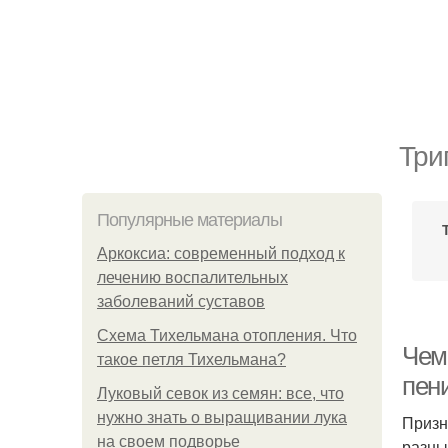
Три
Популярные материалы
Аркоксиа: современный подход к
лечению воспалительных
заболеваний суставов
Схема Тихельмана отопления. Что
Чем 
такое петля Тихельмана?
пен
Луковый севок из семян: все, что
нужно знать о выращивании лука
Призн
на своем подворье
разны