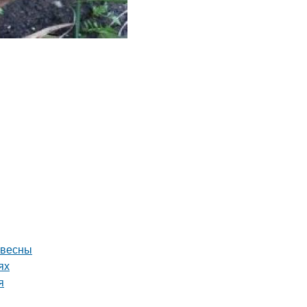
 весны
ях
я