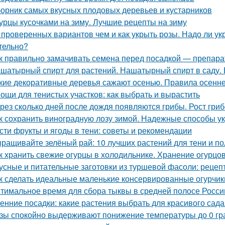
орник самых вкусных плодовых деревьев и кустарников
урцы кусочками на зиму. Лучшие рецепты на зиму
 проверенных вариантов чем и как укрыть розы. Надо ли укр
тельно?
к правильно замачивать семена перед посадкой — препар
шатырный спирт для растений. Нашатырный спирт в саду. 
кие декоративные деревья сажают осенью. Правила осенне
ощи для тенистых участков: как выбрать и вырастить
рез сколько дней после дождя появляются грибы. Рост гри
к сохранить виноградную лозу зимой. Надежные способы у
сти фрукты и ягоды в тени: советы и рекомендации
ращивайте зелёный рай: 10 лучших растений для тени и по
к хранить свежие огурцы в холодильнике. Хранение огурцо
усные и питательные заготовки из туршевой фасоли: рецеп
к сделать идеальные маленькие консервированные огурчик
тимальное время для сбора тыквы в средней полосе России:
енние посадки: какие растения выбрать для красивого сад
зы спокойно выдерживают понижение температуры до 0 гра