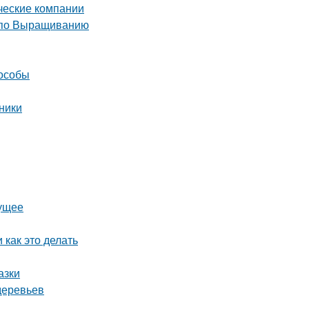
ческие компании
 по Выращиванию
пособы
ники
дущее
 как это делать
азки
деревьев