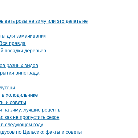
ывать розы на зиму или это делать не
аты для замачивания
Вся правда
й посадки деревьев
бов разных видов
крытия винограда
лутени
в в холодильнике
ты и советы
и на зиму: лучшие рецепты
 как не пропустить сезон
а в следующем году
дусов по Цельсию: факты и советы