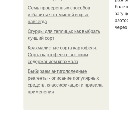
болез
Семь проверенных способов
загущ
избавиться от мышей и крыс
азото
навсегда
через
Огурцы для теплицы: как выбрать
лучший сорт
Крахмалистые сорта картофеля.
Сорта картофеля с высоким
содержанием крахмала
Выбираем антигололедные
реагенты - описание популярных
средств, классификация и правила
применения