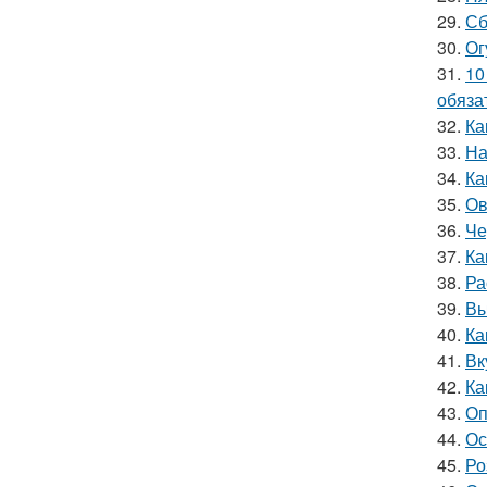
29.
Сб
30.
Ог
31.
10
обяза
32.
Ка
33.
На
34.
Ка
35.
Ов
36.
Че
37.
Ка
38.
Ра
39.
Вы
40.
Ка
41.
Вк
42.
Ка
43.
Оп
44.
Ос
45.
Ро