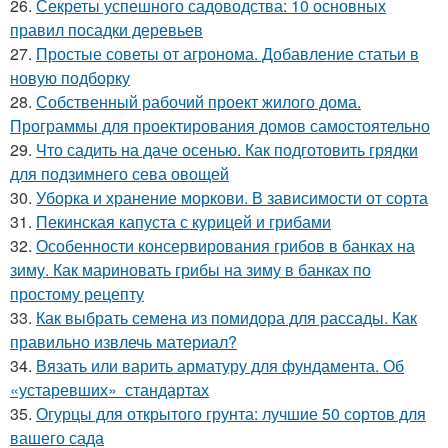
26.
Секреты успешного садоводства: 10 основных
правил посадки деревьев
27.
Простые советы от агронома. Добавление статьи в
новую подборку
28.
Собственный рабочий проект жилого дома.
Программы для проектирования домов самостоятельно
29.
Что садить на даче осенью. Как подготовить грядки
для подзимнего сева овощей
30.
Уборка и хранение моркови. В зависимости от сорта
31.
Пекинская капуста с курицей и грибами
32.
Особенности консервирования грибов в банках на
зиму. Как мариновать грибы на зиму в банках по
простому рецепту
33.
Как выбрать семена из помидора для рассады. Как
правильно извлечь материал?
34.
Вязать или варить арматуру для фундамента. Об
«устаревших» стандартах
35.
Огурцы для открытого грунта: лучшие 50 сортов для
вашего сада