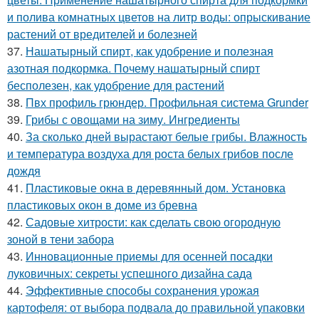
и полива комнатных цветов на литр воды: опрыскивание
растений от вредителей и болезней
37.
Нашатырный спирт, как удобрение и полезная
азотная подкормка. Почему нашатырный спирт
бесполезен, как удобрение для растений
38.
Пвх профиль грюндер. Профильная система Grunder
39.
Грибы с овощами на зиму. Ингредиенты
40.
За сколько дней вырастают белые грибы. Влажность
и температура воздуха для роста белых грибов после
дождя
41.
Пластиковые окна в деревянный дом. Установка
пластиковых окон в доме из бревна
42.
Садовые хитрости: как сделать свою огородную
зоной в тени забора
43.
Инновационные приемы для осенней посадки
луковичных: секреты успешного дизайна сада
44.
Эффективные способы сохранения урожая
картофеля: от выбора подвала до правильной упаковки