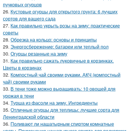
пучковых огурцов
26.
Кустовые огурцы для открытого грунта: 6 лучших
сортов для вашего сада
27.
Как правильно укрыть розы на зиму: практические
советы
28.
Обрезка на кольцо: основы и принципы
29.
Энергосбережение: батареи или теплый пол
30.
Огурцы резанные на зиму
31.
Как правильно сажать луковичные в корзинках.
Цветы в корзинах
32.
Компостный чай своими руками. АКЧ (компостный
чай) своими руками
33.
В тени тоже можно выращивать: 10 овощей для
урожая в тени
34.
Турша из фасоли на зиму. Ингредиенты
35.
Отличные огурцы для теплицы: лучшие сорта для
Ленинградской области
36.
Поливают ли нашатырным спиртом комнатные
цветы. Применение нашатырного спирта для подкормки