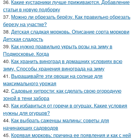
36.
Какие кустарники лучше приживаются. Добавление
статьи в новую подборку
37.
Можно ли обрезать берёзу. Как правильно обрезать
березу на участке?
38.
Детская сладкая морковь. Описание сорта моркови
Детская сладость
39.
Как нужно правильно укрыть розы на зиму в
Подмосковье. Когда
40.
Как хранить виноград в домашних условиях всю
зиму. Способы хранения винограда на зиму
41.
Выращивайте эти овощи на солнце для
максимального урожая
42.
Садовые хитрости: как сделать свою огородную
зоной в тени забора
43.
Как избавиться от горечи в огурцах. Какие условия
нужны для огурцов?
44.
Как выбрать саженцы малины: советы для
начинающих садоводов
45.
Корявая морковь: причина ее появления и как с ней