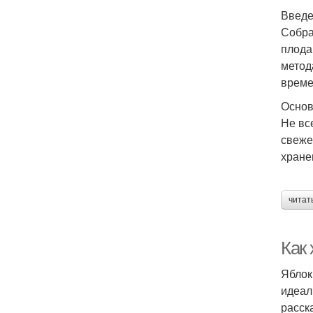
Введ
Собра
плода
метод
време
Основ
Не вс
свеже
хране
читат
Как
Яблок
идеал
расск