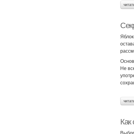
читат
Секр
Яблок
остав
рассм
Основ
Не вс
употр
сохра
читат
Как
Выбор