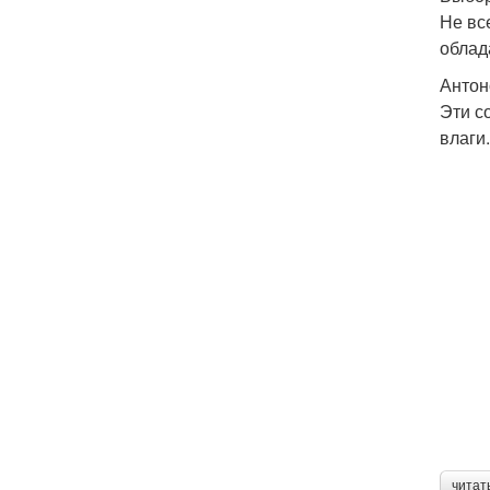
Не вс
облад
Антон
Эти с
влаги
читат