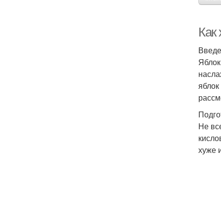
Как
Введ
Яблок
насла
яблок
рассм
Подго
Не вс
кисло
хуже 