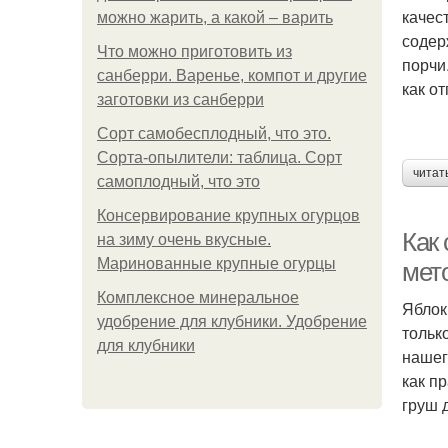
качес
можно жарить, а какой – варить
содер
Что можно приготовить из
порчи
санберри. Варенье, компот и другие
как о
заготовки из санберри
Сорт самобесплодный, что это.
Сорта-опылители: таблица. Сорт
читат
самоплодный, что это
Консервирование крупных огурцов
Как
на зиму очень вкусные.
Маринованные крупные огурцы
мет
Комплексное минеральное
Яблок
удобрение для клубники. Удобрение
тольк
для клубники
нашег
как п
груш 