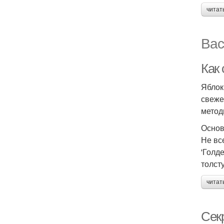
читат
Вас
Как
Яблок
свеже
метод
Основ
Не вс
'Голд
толст
читат
Сек