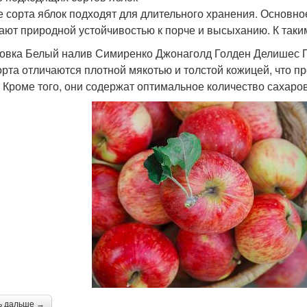
е сорта яблок подходят для длительного хранения. Основно
ают природной устойчивостью к порче и высыханию. К таки
овка Белый налив Симиренко Джонаголд Голден Делишес П
орта отличаются плотной мякотью и толстой кожицей, что п
. Кроме того, они содержат оптимальное количество сахаров
ь дальше →