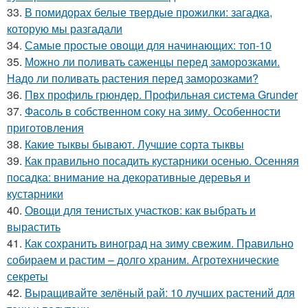
33.
В помидорах белые твердые прожилки: загадка,
которую мы разгадали
34.
Самые простые овощи для начинающих: топ-10
35.
Можно ли поливать саженцы перед заморозками.
Надо ли поливать растения перед заморозками?
36.
Пвх профиль грюндер. Профильная система Grunder
37.
Фасоль в собственном соку на зиму. Особенности
приготовления
38.
Какие тыквы бывают. Лучшие сорта тыквы
39.
Как правильно посадить кустарники осенью. Осенняя
посадка: внимание на декоративные деревья и
кустарники
40.
Овощи для тенистых участков: как выбрать и
вырастить
41.
Как сохранить виноград на зиму свежим. Правильно
собираем и растим – долго храним. Агротехнические
секреты
42.
Выращивайте зелёный рай: 10 лучших растений для