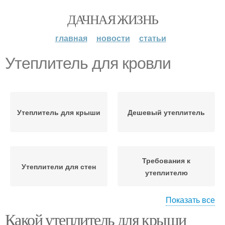
ДАЧНАЯ ЖИЗНЬ
главная
новости
статьи
Утеплитель для кровли
Утеплитель для крыши
Дешевый утеплитель
Требования к
Утеплители для стен
утеплителю
Показать все
Требования к
Какой утеплитель для крыши
мансардному
Мансардная кровля