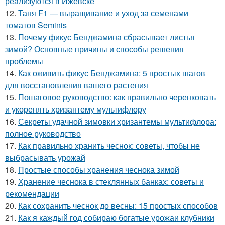
реализуются в Ижевске
12.
Таня F1 — выращивание и уход за семенами
томатов Seminis
13.
Почему фикус Бенджамина сбрасывает листья
зимой? Основные причины и способы решения
проблемы
14.
Как оживить фикус Бенджамина: 5 простых шагов
для восстановления вашего растения
15.
Пошаговое руководство: как правильно черенковать
и укоренять хризантему мультифлору
16.
Секреты удачной зимовки хризантемы мультифлора:
полное руководство
17.
Как правильно хранить чеснок: советы, чтобы не
выбрасывать урожай
18.
Простые способы хранения чеснока зимой
19.
Хранение чеснока в стеклянных банках: советы и
рекомендации
20.
Как сохранить чеснок до весны: 15 простых способов
21.
Как я каждый год собираю богатые урожаи клубники