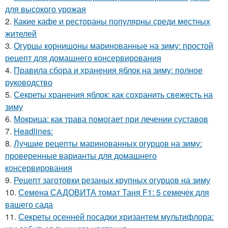
для высокого урожая
2.
Какие кафе и рестораны популярны среди местных
жителей
3.
Огурцы корнишоны маринованные на зиму: простой
рецепт для домашнего консервирования
4.
Правила сбора и хранения яблок на зиму: полное
руководство
5.
Секреты хранения яблок: как сохранить свежесть на
зиму
6.
Мокрица: как трава помогает при лечении суставов
7.
Headlines:
8.
Лучшие рецепты маринованных огурцов на зиму:
проверенные варианты для домашнего
консервирования
9.
Рецепт заготовки резаных крупных огурцов на зиму
10.
Семена САДОВИТА томат Таня F1: 5 семечек для
вашего сада
11.
Секреты осенней посадки хризантем мультифлора: