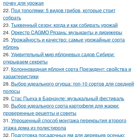
почву для урожая
22.
Под тополями: 5 видов грибов, которые стоит
собрать
23.
Тыквенный сезон: когда и как собирать урожай
24.
Оркестр CAGMO Рязань: музыканты и дирижеры
25.
Урожайность и качество: самые урожайные сорта
яблонь
26.
Удивительный мир яблоневых садов Сибири:
открываем секреты
27.
Колонновидная яблоня сорта Президент: свойства и
характеристики
28.
Выбор идеального огурца: топ-10 сортов для средней
полосы
29.
Стас Пьеха в Барнауле: музыкальный фестиваль
30.
Выбор идеального сорта картофеля для жарки:
проверенные рецепты и советы
31.
Упрощенный способ монтажа перекрытия второго
этажа дома из полистирола
32.
Подготовка посадочных ям для деревьев осенью: