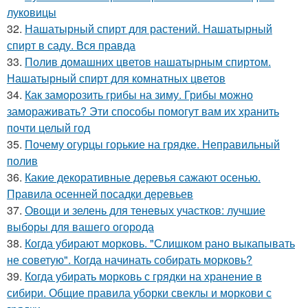
луковицы
32.
Нашатырный спирт для растений. Нашатырный
спирт в саду. Вся правда
33.
Полив домашних цветов нашатырным спиртом.
Нашатырный спирт для комнатных цветов
34.
Как заморозить грибы на зиму. Грибы можно
замораживать? Эти способы помогут вам их хранить
почти целый год
35.
Почему огурцы горькие на грядке. Неправильный
полив
36.
Какие декоративные деревья сажают осенью.
Правила осенней посадки деревьев
37.
Овощи и зелень для теневых участков: лучшие
выборы для вашего огорода
38.
Когда убирают морковь. "Слишком рано выкапывать
не советую". Когда начинать собирать морковь?
39.
Когда убирать морковь с грядки на хранение в
сибири. Общие правила уборки свеклы и моркови с