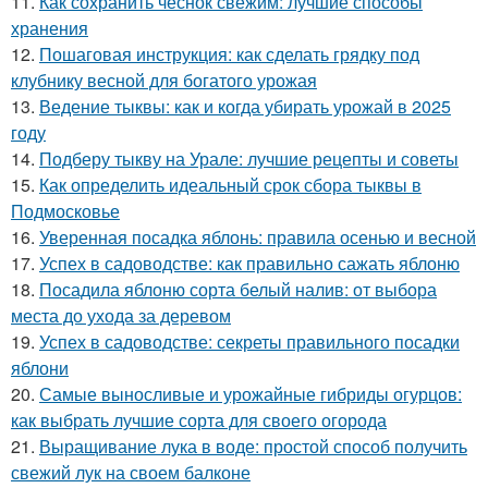
11.
Как сохранить чеснок свежим: лучшие способы
хранения
12.
Пошаговая инструкция: как сделать грядку под
клубнику весной для богатого урожая
13.
Ведение тыквы: как и когда убирать урожай в 2025
году
14.
Подберу тыкву на Урале: лучшие рецепты и советы
15.
Как определить идеальный срок сбора тыквы в
Подмосковье
16.
Уверенная посадка яблонь: правила осенью и весной
17.
Успех в садоводстве: как правильно сажать яблоню
18.
Посадила яблоню сорта белый налив: от выбора
места до ухода за деревом
19.
Успех в садоводстве: секреты правильного посадки
яблони
20.
Самые выносливые и урожайные гибриды огурцов:
как выбрать лучшие сорта для своего огорода
21.
Выращивание лука в воде: простой способ получить
свежий лук на своем балконе