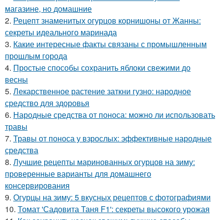
магазине, но домашние
2.
Рецепт знаменитых огурцов корнишоны от Жанны:
секреты идеального маринада
3.
Какие интересные факты связаны с промышленным
прошлым города
4.
Простые способы сохранить яблоки свежими до
весны
5.
Лекарственное растение заткни гузно: народное
средство для здоровья
6.
Народные средства от поноса: можно ли использовать
травы
7.
Травы от поноса у взрослых: эффективные народные
средства
8.
Лучшие рецепты маринованных огурцов на зиму:
проверенные варианты для домашнего
консервирования
9.
Огурцы на зиму: 5 вкусных рецептов с фотографиями
10.
Томат 'Садовита Таня F1': секреты высокого урожая