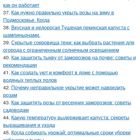
как он работает
37.
Как нужно правильно укрыть розы на зиму в
Подмосковье. Когда
38.
Вкусная и недорогая Тушеная пекинская капуста с
шампиньонами.
39.
Скрытые сокровища тени: как выбрать растения для
огорода с ограниченным солнечным освещением
40.
Как защитить тыкву от заморозков на почве: советы и
рекомендации
41.
Как создать уют и комфорт в доме с помощью
водяных теплых полов
42.
Почему неправильное укрытие может навредить
розам
43.
Как защитить розы от весенних заморозков: советы
садоводам
44.
Какую температуру выдерживает капуста: секреты
выращивания и ухода
45.
Когда собирать урожай: оптимальные сроки уборки
кабачков и тыквы