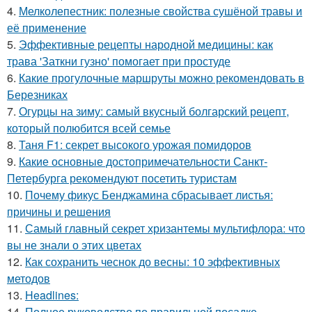
4.
Мелколепестник: полезные свойства сушёной травы и
её применение
5.
Эффективные рецепты народной медицины: как
трава 'Заткни гузно' помогает при простуде
6.
Какие прогулочные маршруты можно рекомендовать в
Березниках
7.
Огурцы на зиму: самый вкусный болгарский рецепт,
который полюбится всей семье
8.
Таня F1: секрет высокого урожая помидоров
9.
Какие основные достопримечательности Санкт-
Петербурга рекомендуют посетить туристам
10.
Почему фикус Бенджамина сбрасывает листья:
причины и решения
11.
Самый главный секрет хризантемы мультифлора: что
вы не знали о этих цветах
12.
Как сохранить чеснок до весны: 10 эффективных
методов
13.
Headlines:
14.
Полное руководство по правильной посадке