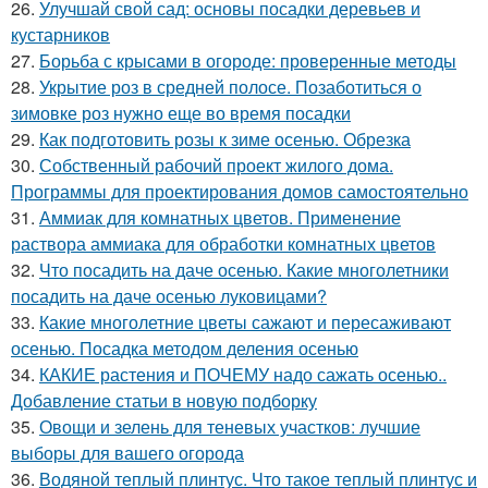
26.
Улучшай свой сад: основы посадки деревьев и
кустарников
27.
Борьба с крысами в огороде: проверенные методы
28.
Укрытие роз в средней полосе. Позаботиться о
зимовке роз нужно еще во время посадки
29.
Как подготовить розы к зиме осенью. Обрезка
30.
Собственный рабочий проект жилого дома.
Программы для проектирования домов самостоятельно
31.
Аммиак для комнатных цветов. Применение
раствора аммиака для обработки комнатных цветов
32.
Что посадить на даче осенью. Какие многолетники
посадить на даче осенью луковицами?
33.
Какие многолетние цветы сажают и пересаживают
осенью. Посадка методом деления осенью
34.
КАКИЕ растения и ПОЧЕМУ надо сажать осенью..
Добавление статьи в новую подборку
35.
Овощи и зелень для теневых участков: лучшие
выборы для вашего огорода
36.
Водяной теплый плинтус. Что такое теплый плинтус и