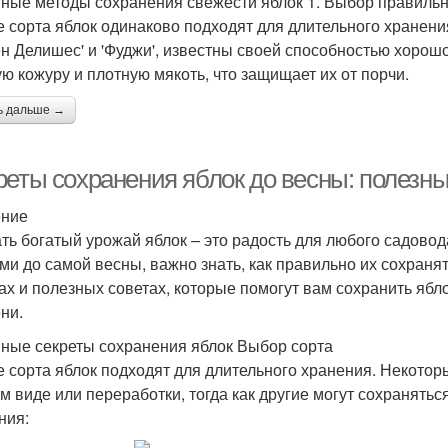
ные методы сохранения свежести яблок 1. Выбор правильн
е сорта яблок одинаково подходят для длительного хранения.
ен Делишес' и 'Фуджи', известны своей способностью хорош
ую кожуру и плотную мякоть, что защищает их от порчи.
ь дальше →
реты сохранения яблок до весны: полезн
ение
ть богатый урожай яблок – это радость для любого садово
ми до самой весны, важно знать, как правильно их сохраня
ах и полезных советах, которые помогут вам сохранить ябл
ни.
ные секреты сохранения яблок Выбор сорта
е сорта яблок подходят для длительного хранения. Некотор
м виде или переработки, тогда как другие могут сохранятьс
ния: