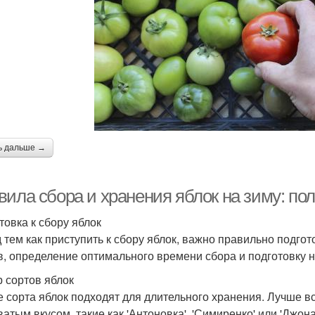
ь дальше →
вила сбора и хранения яблок на зиму: по
товка к сбору яблок
 тем как приступить к сбору яблок, важно правильно подго
в, определение оптимального времени сбора и подготовку 
 сортов яблок
е сорта яблок подходят для длительного хранения. Лучше в
ватым вкусом, такие как 'Антоновка', 'Симиренко' или 'Джо