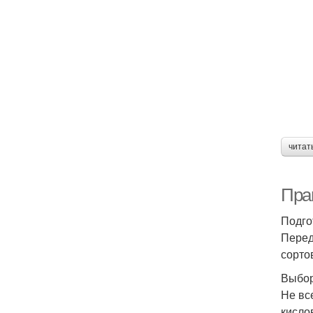
читат
Пра
Подго
Перед
сорто
Выбор
Не вс
кисло