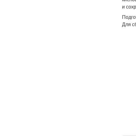
и сох
Подго
Для с