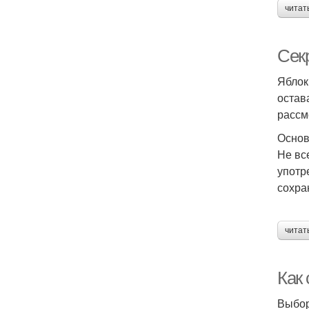
читат
Секр
Яблок
остав
рассм
Основ
Не вс
употр
сохра
читат
Как
Выбор