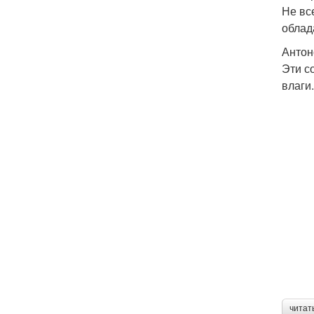
Не вс
облад
Антон
Эти с
влаги
читат