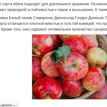
е сорта яблок подходят для длительного хранения. Основно
ают природной устойчивостью к порче и высыханию. К таки
овка Белый налив Симиренко Джонаголд Голден Делишес П
орта отличаются плотной мякотью и толстой кожицей, что п
. Кроме того, они содержат оптимальное количество сахаров
ь дальше →