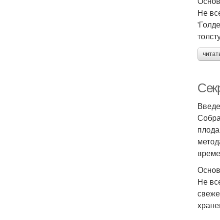
Основ
Не вс
'Голд
толст
читат
Сек
Введ
Собра
плода
метод
време
Основ
Не вс
свеже
хране