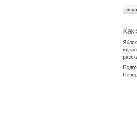
читат
Как
Яблок
идеал
расск
Подго
Перед