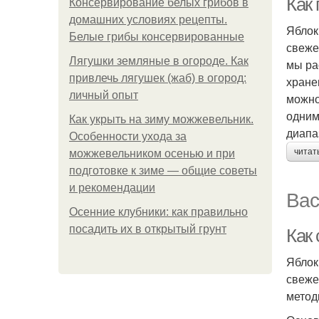
Как
Консервирование белых грибов в
домашних условиях рецепты.
Яблок
Белые грибы консервированные
свеже
Лягушки земляные в огороде. Как
мы ра
привлечь лягушек (жаб) в огород:
хране
личный опыт
можно
одним
Как укрыть на зиму можжевельник.
диапа
Особенности ухода за
читат
можжевельником осенью и при
подготовке к зиме — общие советы
и рекомендации
Вас
Осенние клубники: как правильно
посадить их в открытый грунт
Как
Яблок
свеже
метод