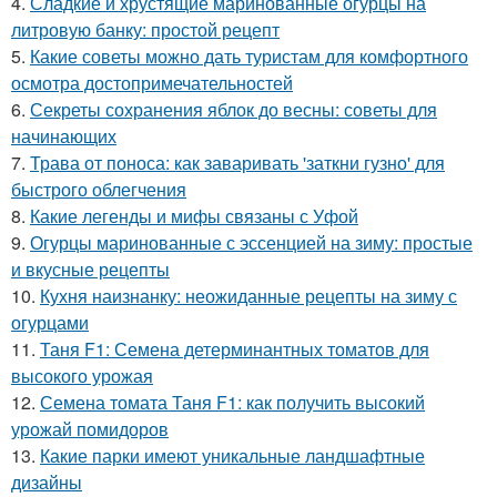
4.
Сладкие и хрустящие маринованные огурцы на
литровую банку: простой рецепт
5.
Какие советы можно дать туристам для комфортного
осмотра достопримечательностей
6.
Секреты сохранения яблок до весны: советы для
начинающих
7.
Трава от поноса: как заваривать 'заткни гузно' для
быстрого облегчения
8.
Какие легенды и мифы связаны с Уфой
9.
Огурцы маринованные с эссенцией на зиму: простые
и вкусные рецепты
10.
Кухня наизнанку: неожиданные рецепты на зиму с
огурцами
11.
Таня F1: Семена детерминантных томатов для
высокого урожая
12.
Семена томата Таня F1: как получить высокий
урожай помидоров
13.
Какие парки имеют уникальные ландшафтные
дизайны