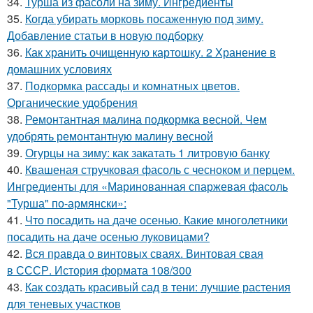
34.
Турша из фасоли на зиму. Ингредиенты
35.
Когда убирать морковь посаженную под зиму.
Добавление статьи в новую подборку
36.
Как хранить очищенную картошку. 2 Хранение в
домашних условиях
37.
Подкормка рассады и комнатных цветов.
Органические удобрения
38.
Ремонтантная малина подкормка весной. Чем
удобрять ремонтантную малину весной
39.
Огурцы на зиму: как закатать 1 литровую банку
40.
Квашеная стручковая фасоль с чесноком и перцем.
Ингредиенты для «Маринованная спаржевая фасоль
"Турша" по-армянски»:
41.
Что посадить на даче осенью. Какие многолетники
посадить на даче осенью луковицами?
42.
Вся правда о винтовых сваях. Винтовая свая
в СССР. История формата 108/300
43.
Как создать красивый сад в тени: лучшие растения
для теневых участков