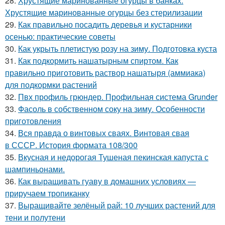
28.
Хрустящие маринованные огурцы в банках.
Хрустящие маринованные огурцы без стерилизации
29.
Как правильно посадить деревья и кустарники
осенью: практические советы
30.
Как укрыть плетистую розу на зиму. Подготовка куста
31.
Как подкормить нашатырным спиртом. Как
правильно приготовить раствор нашатыря (аммиака)
для подкормки растений
32.
Пвх профиль грюндер. Профильная система Grunder
33.
Фасоль в собственном соку на зиму. Особенности
приготовления
34.
Вся правда о винтовых сваях. Винтовая свая
в СССР. История формата 108/300
35.
Вкусная и недорогая Тушеная пекинская капуста с
шампиньонами.
36.
Как выращивать гуаву в домашних условиях —
приручаем тропиканку
37.
Выращивайте зелёный рай: 10 лучших растений для
тени и полутени