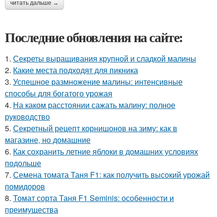
читать дальше →
Последние обновления на сайте:
1.
Секреты выращивания крупной и сладкой малины
2.
Какие места подходят для пикника
3.
Успешное размножение малины: интенсивные
способы для богатого урожая
4.
На каком расстоянии сажать малину: полное
руководство
5.
Секретный рецепт корнишонов на зиму: как в
магазине, но домашние
6.
Как сохранить летние яблоки в домашних условиях
подольше
7.
Семена томата Таня F1: как получить высокий урожай
помидоров
8.
Томат сорта Таня F1 Seminis: особенности и
преимущества