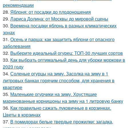
рекомендации
28.
Яблоня: от посадки до плодоношения
29.
Лариса Долина: от Москвы до мировой сцены
30.
Времена посадки яблонь в разных климатических
зонах
31.
Осень и парша: как защитить яблони от опасного
заболевания
32.
Выберите идеальный огурец: ТОП-30 лучших сортов
33.
Как выбрать оптимальный день для уборки моркови в
2023 году
34.
Соленые огурцы на зиму. Засолка на зиму в 1
литровых банках горячим способом, для хранения в
квартире
35.
Маленькие огурчики на зиму. Хрустящие
маринованные корнишоны на зиму на 1 литровую банку
36.
Как правильно сажать луковичные в корзинках.
Цветы в корзинах
37.
В помидорах белые твердые прожилки: загадка,