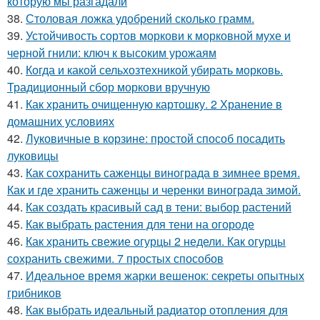
которую мы разгадали
38.
Столовая ложка удобрений сколько грамм.
39.
Устойчивость сортов моркови к морковной мухе и
черной гнили: ключ к высоким урожаям
40.
Когда и какой сельхозтехникой убирать морковь.
Традиционный сбор моркови вручную
41.
Как хранить очищенную картошку. 2 Хранение в
домашних условиях
42.
Луковичные в корзине: простой способ посадить
луковицы
43.
Как сохранить саженцы винограда в зимнее время.
Как и где хранить саженцы и черенки винограда зимой.
44.
Как создать красивый сад в тени: выбор растений
45.
Как выбрать растения для тени на огороде
46.
Как хранить свежие огурцы 2 недели. Как огурцы
сохранить свежими. 7 простых способов
47.
Идеальное время жарки вешенок: секреты опытных
грибников
48.
Как выбрать идеальный радиатор отопления для