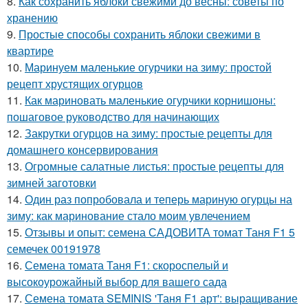
8.
Как сохранить яблоки свежими до весны: советы по
хранению
9.
Простые способы сохранить яблоки свежими в
квартире
10.
Маринуем маленькие огурчики на зиму: простой
рецепт хрустящих огурцов
11.
Как мариновать маленькие огурчики корнишоны:
пошаговое руководство для начинающих
12.
Закрутки огурцов на зиму: простые рецепты для
домашнего консервирования
13.
Огромные салатные листья: простые рецепты для
зимней заготовки
14.
Один раз попробовала и теперь мариную огурцы на
зиму: как маринование стало моим увлечением
15.
Отзывы и опыт: семена САДОВИТА томат Таня F1 5
семечек 00191978
16.
Семена томата Таня F1: скороспелый и
высокоурожайный выбор для вашего сада
17.
Семена томата SEMINIS 'Таня F1 арт': выращивание