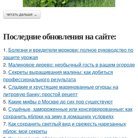
читать дальше →
Последние обновления на сайте:
1.
Болезни и вредители моркови: полное руководство по
защите урожая
2.
Малиновое дерево: необычный гость в вашем огороде
3.
Секреты выращивания малины: как добиться
профессионального результата
4.
Сладкие и хрустящие маринованные огурцы на
литровую банку: простой рецепт
5.
Какие мифы о Москве до сих пор существуют
6.
Сушёные, замороженные или консервированные: как
сохранить яблоки на зиму в домашних условиях
7.
Как сохранить светлый вид и свежесть нарезанных
яблок: мои секреты