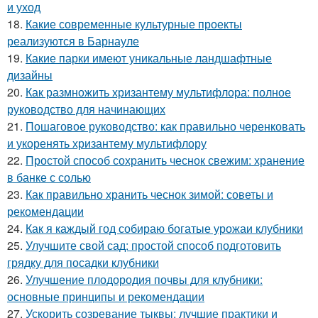
и уход
18.
Какие современные культурные проекты
реализуются в Барнауле
19.
Какие парки имеют уникальные ландшафтные
дизайны
20.
Как размножить хризантему мультифлора: полное
руководство для начинающих
21.
Пошаговое руководство: как правильно черенковать
и укоренять хризантему мультифлору
22.
Простой способ сохранить чеснок свежим: хранение
в банке с солью
23.
Как правильно хранить чеснок зимой: советы и
рекомендации
24.
Как я каждый год собираю богатые урожаи клубники
25.
Улучшите свой сад: простой способ подготовить
грядку для посадки клубники
26.
Улучшение плодородия почвы для клубники:
основные принципы и рекомендации
27.
Ускорить созревание тыквы: лучшие практики и