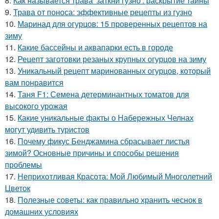
8.
Как называется трава 'заткни гузно': раскрытие тайны
9.
Трава от поноса: эффективные рецепты из гузно
10.
Маринад для огурцов: 15 проверенных рецептов на
зиму
11.
Какие бассейны и аквапарки есть в городе
12.
Рецепт заготовки резаных крупных огурцов на зиму
13.
Уникальный рецепт маринованных огурцов, который
вам понравится
14.
Таня F1: Семена детерминантных томатов для
высокого урожая
15.
Какие уникальные факты о Набережных Челнах
могут удивить туристов
16.
Почему фикус Бенджамина сбрасывает листья
зимой? Основные причины и способы решения
проблемы
17.
Неприхотливая Красота: Мой Любимый Многолетний
Цветок
18.
Полезные советы: как правильно хранить чеснок в
домашних условиях