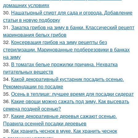
домашних условиях
30.
Нашатырный спирт для сада и огорода. Добавление
статьи в новую подборку
31.
Закатка грибов на зиму в банки. Классический рецепт
маринования белых грибов
32.
Консервация грибов на зиму рецепты без
стерилизации. Маринованные подберезовики в банках
на зиму
33.
В томатах белые прожилки причина. Нехватка
питательных веществ
34.
Какой декоративный кустарник посадить осенью.
Рекомендации по посадке
35.
Осень в теплице: лучшее время для посадки сидерат
36.
Какие овощи можно сажать под зиму. Как высевать
семена поздней осенью?
37.
Какие декоративные деревья сажают осенью.
Правила осенней посадки деревьев
38.
Как хранить чеснок в муке. Как хранить чеснок