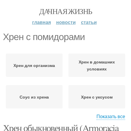
ДАЧНАЯ ЖИЗНЬ
главная
новости
статьи
Хрен с помидорами
Хрен в домашних
Хрен для организма
условиях
Соус из хрена
Хрен с уксусом
Показать все
Хрен обыкновенный (Armoracia
Хрен на зиму
Вкусный хрен