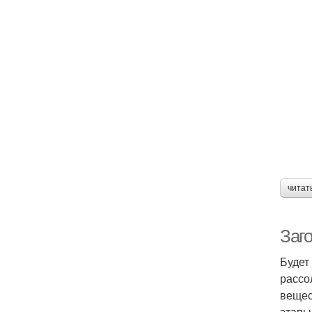
читат
Заго
Будет
рассо
вещес
этапы