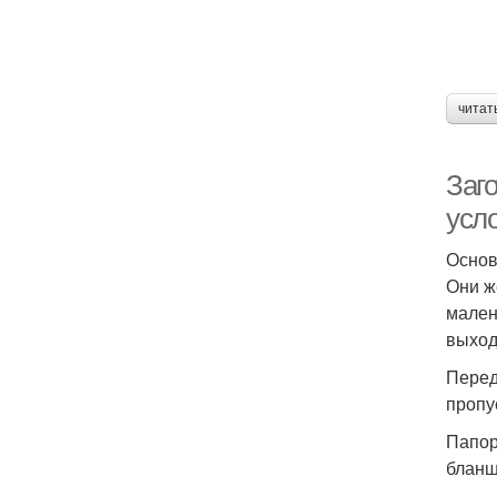
читат
Заго
усл
Основ
Они ж
мален
выход
Перед
пропу
Папор
бланш