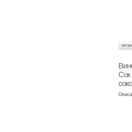
читат
Вин
Сок
сок
Опис