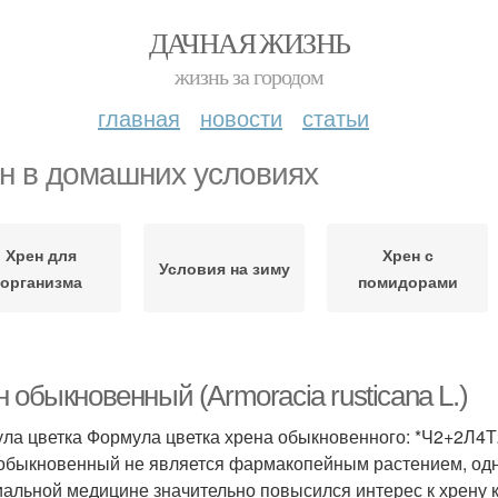
ДАЧНАЯ ЖИЗНЬ
жизнь за городом
главная
новости
статьи
н в домашних условиях
Хрен для
Хрен с
Условия на зиму
организма
помидорами
 обыкновенный (Armoracia rusticana L.)
ла цветка Формула цветка хрена обыкновенного: *Ч2+2Л4Т
обыкновенный не является фармакопейным растением, одна
альной медицине значительно повысился интерес к хрену к