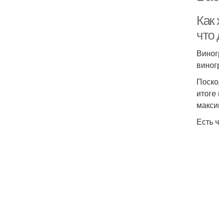
Как 
что
Виног
виног
Поско
итоге
макси
Есть 