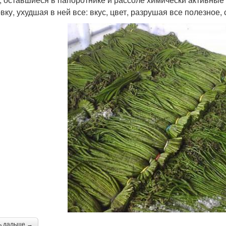
овку, ухудшая в ней все: вкус, цвет, разрушая все полезное,
ь дальше →