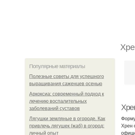
Хре
Популярные материалы
Полезные советы для успешного
выращивания саженцев осенью
Аркоксиа: современный подход к
лечению воспалительных
Хрен
заболеваний суставов
Форму
Лягушки земляные в огороде. Как
Хрен 
привлечь лягушек (жаб) в огород:
офици
личный опыт