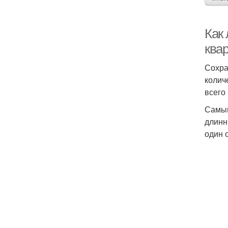
Как
ква
Сохра
колич
всего
Самый
длинн
один 