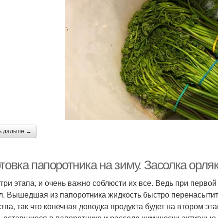
ь дальше →
товка папоротника на зиму. Засолка орля
 три этапа, и очень важно соблюсти их все. Ведь при перво
л. Вышедшая из папоротника жидкость быстро перенасытитс
тва, так что конечная доводка продукта будет на втором эта
, оставшиеся в папоротнике и рассоле химически активные