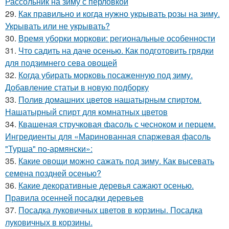
Рассольник на зиму с перловкой
29.
Как правильно и когда нужно укрывать розы на зиму.
Укрывать или не укрывать?
30.
Время уборки моркови: региональные особенности
31.
Что садить на даче осенью. Как подготовить грядки
для подзимнего сева овощей
32.
Когда убирать морковь посаженную под зиму.
Добавление статьи в новую подборку
33.
Полив домашних цветов нашатырным спиртом.
Нашатырный спирт для комнатных цветов
34.
Квашеная стручковая фасоль с чесноком и перцем.
Ингредиенты для «Маринованная спаржевая фасоль
"Турша" по-армянски»:
35.
Какие овощи можно сажать под зиму. Как высевать
семена поздней осенью?
36.
Какие декоративные деревья сажают осенью.
Правила осенней посадки деревьев
37.
Посадка луковичных цветов в корзины. Посадка
луковичных в корзины.