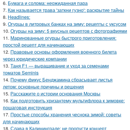
6.
Бумага и солома: неожиданная пара
7.
Как называется трава 'заткни гузно': раскрытие тайны
8.
Headlines:
9.
Огурцы в литровых банках на зиму: рецепты с уксусом
10.
Огурцы на зиму: 5 вкусных рецептов с фотографиями
11.
Маринованные огурцы быстрого приготовления:
простой рецепт для начинающих
12.
Правовые основы оформления военного билета
через юридические компании
13.
Таня F1 — выращивание и уход за семенами
томатов Seminis
14.
Почему фикус Бенджамина сбрасывает листья
летом: основные причины и решения
15.
Расскажите о истории основания Москвы
16.
Как подготовить хризантему мультифлора к зимовке:
пошаговая инструкция
17.
Простые способы хранения чеснока зимой: советы
для начинающих
18.
Слава в Калининграде: не пропусти концерт