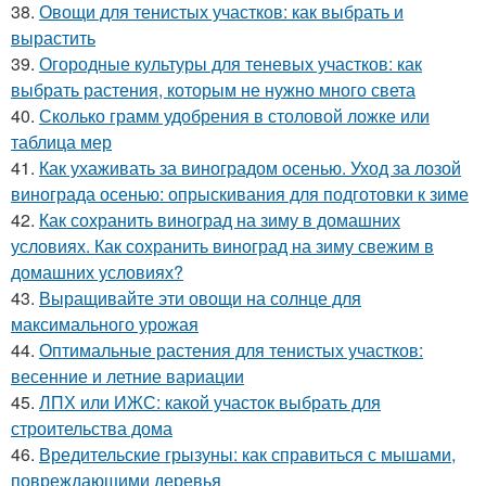
38.
Овощи для тенистых участков: как выбрать и
вырастить
39.
Огородные культуры для теневых участков: как
выбрать растения, которым не нужно много света
40.
Сколько грамм удобрения в столовой ложке или
таблица мер
41.
Как ухаживать за виноградом осенью. Уход за лозой
винограда осенью: опрыскивания для подготовки к зиме
42.
Как сохранить виноград на зиму в домашних
условиях. Как сохранить виноград на зиму свежим в
домашних условиях?
43.
Выращивайте эти овощи на солнце для
максимального урожая
44.
Оптимальные растения для тенистых участков:
весенние и летние вариации
45.
ЛПХ или ИЖС: какой участок выбрать для
строительства дома
46.
Вредительские грызуны: как справиться с мышами,
повреждающими деревья