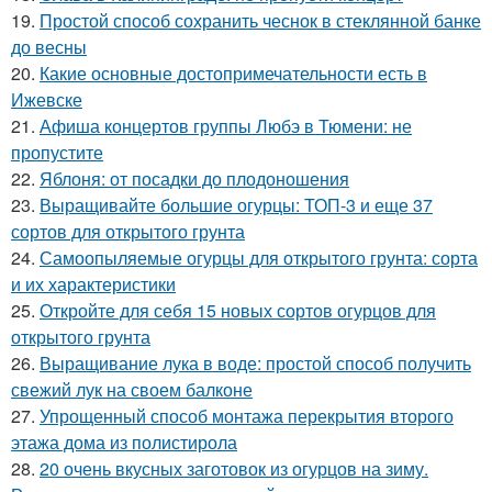
19.
Простой способ сохранить чеснок в стеклянной банке
до весны
20.
Какие основные достопримечательности есть в
Ижевске
21.
Афиша концертов группы Любэ в Тюмени: не
пропустите
22.
Яблоня: от посадки до плодоношения
23.
Выращивайте большие огурцы: ТОП-3 и еще 37
сортов для открытого грунта
24.
Самоопыляемые огурцы для открытого грунта: сорта
и их характеристики
25.
Откройте для себя 15 новых сортов огурцов для
открытого грунта
26.
Выращивание лука в воде: простой способ получить
свежий лук на своем балконе
27.
Упрощенный способ монтажа перекрытия второго
этажа дома из полистирола
28.
20 очень вкусных заготовок из огурцов на зиму.