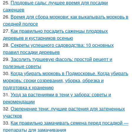
25.
Плодовые сады: лучшее время для посадки
саженцев
26.
Время для сбора моркови: как выкапывать морковь в
средней полосе
27.
Как правильно посадить саженцы плодовых
деревьев и кустарников осенью
28.
Секреты успешного садоводства: 10 основных
правил посадки деревьев
29.
Засолить туршевую фасоль: простой рецепт и
полезные советы
30.
Когда убирать морковь в Подмосковье. Когда убирать
морковь: сроки созревания, уборка, обрезка и
подготовка к хранению
31.
Уход за растениями в тени у забора: советы и
рекомендации
32.
Озеленение тени: лучшие растения для затененных
участков
33.
Как правильно замачивать семена перед посадкой —
препараты для замачивания