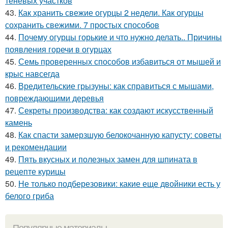
теневых участков
43.
Как хранить свежие огурцы 2 недели. Как огурцы
сохранить свежими. 7 простых способов
44.
Почему огурцы горькие и что нужно делать.. Причины
появления горечи в огурцах
45.
Семь проверенных способов избавиться от мышей и
крыс навсегда
46.
Вредительские грызуны: как справиться с мышами,
повреждающими деревья
47.
Секреты производства: как создают искусственный
камень
48.
Как спасти замерзшую белокочанную капусту: советы
и рекомендации
49.
Пять вкусных и полезных замен для шпината в
рецепте курицы
50.
Не только подберезовики: какие еще двойники есть у
белого гриба