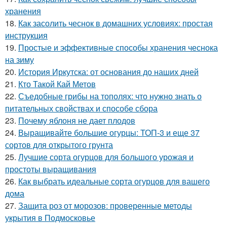
хранения
18.
Как засолить чеснок в домашних условиях: простая
инструкция
19.
Простые и эффективные способы хранения чеснока
на зиму
20.
История Иркутска: от основания до наших дней
21.
Кто Такой Кай Метов
22.
Съедобные грибы на тополях: что нужно знать о
питательных свойствах и способе сбора
23.
Почему яблоня не дает плодов
24.
Выращивайте большие огурцы: ТОП-3 и еще 37
сортов для открытого грунта
25.
Лучшие сорта огурцов для большого урожая и
простоты выращивания
26.
Как выбрать идеальные сорта огурцов для вашего
дома
27.
Защита роз от морозов: проверенные методы
укрытия в Подмосковье