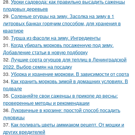
28.
Уроки садовода: как правильно высадить саженцы
плодовых деревьев
29.
Соленые огурцы на зиму. Засолка на зиму в 1
литровых банках горячим способом, для хранения в
квартире
30.
Турша из фасоли на зиму. Ингредиенты
31.
Когда убирать морковь посаженную под зиму.
Добавление статьи в новую подборку
32.
Лучшие сорта огурцов для теплиц в Ленинградской
2022. Выбор семян на посадку
33.
Уборка и хранение моркови. В зависимости от сорта
34.
Как хранить морковь зимой в домашних условиях. В
подвале
35.
Сохраняйте свои саженцы в прикопе до весны:
проверенные методы и рекомендации
36.
Луковичные в корзине: простой способ посадить
луковицы
37.
Как поливать цветы аммиаком рецепт. От мошки и
других вредителей