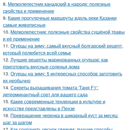
8.
Мелколепестник канадский в народе: полезные
свойства и применение
9.
Какие прогулочные маршруты вдоль реки Казанки
самые живописные
10.
Мелколепестник: полезные свойства сушёной травы
и её применение
11.
Огурцы на зиму: самый вкусный болгарский рецепт,
который полюбится всей семье
12.
Лучшие рецепты маринованных огурцов: как
приготовить вкусные соленья дома
13.
Огурцы на зиму: 5 интересных способов заготовить
их необычно
14.
Секреты выращивания томата 'Таня F1':
детерминантный сорт для вашего сада
15.
Какие современные тенденции в культуре и
искусстве представлены в Пензе
16.
Превращение черенка в шикарный куст за месяц:
шаг за шагом
17.
Как сохранить чеснок свежим: лучшие способы