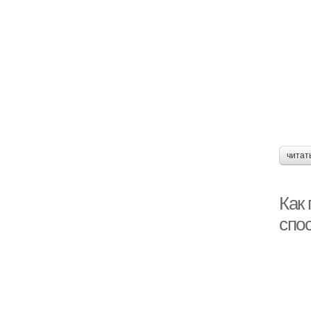
читат
Как
спо