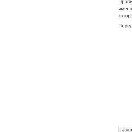
Прави
именн
котор
Перед
читат