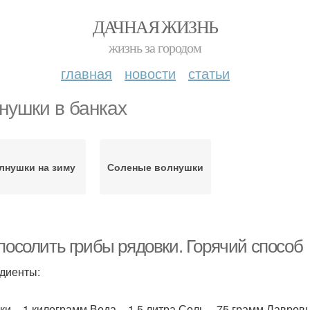
ДАЧНАЯ ЖИЗНЬ
жизнь за городом
главная
новости
статьи
нушки в банках
лнушки на зиму
Соленые волнушки
 посолить грибы рядовки. Горячий способ
диенты:
ки – 1 килограмм.Вода – 1,5 литра.Соль – 75 грамм.Лавров