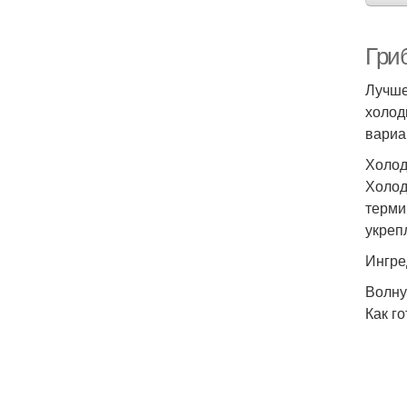
Гриб
Лучше
холод
вариа
Холод
Холод
терми
укреп
Ингре
Волну
Как го