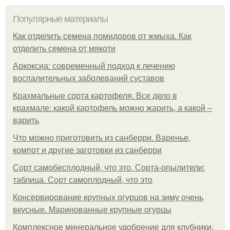
Популярные материалы
Как отделить семена помидоров от жмыха. Как
отделить семена от мякоти
Аркоксиа: современный подход к лечению
воспалительных заболеваний суставов
Крахмальные сорта картофеля. Все дело в
крахмале: какой картофель можно жарить, а какой –
варить
Что можно приготовить из санберри. Варенье,
компот и другие заготовки из санберри
Сорт самобесплодный, что это. Сорта-опылители:
таблица. Сорт самоплодный, что это
Консервирование крупных огурцов на зиму очень
вкусные. Маринованные крупные огурцы
Комплексное минеральное удобрение для клубники.