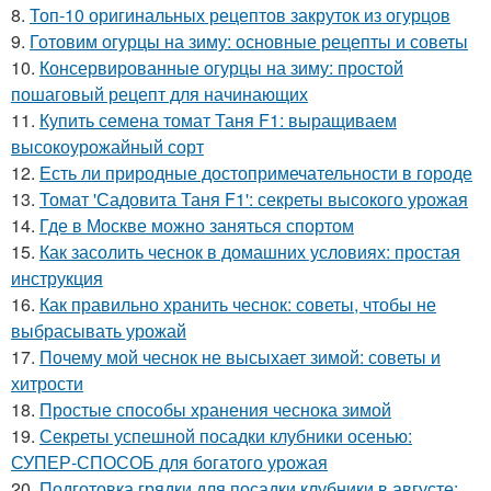
8.
Топ-10 оригинальных рецептов закруток из огурцов
9.
Готовим огурцы на зиму: основные рецепты и советы
10.
Консервированные огурцы на зиму: простой
пошаговый рецепт для начинающих
11.
Купить семена томат Таня F1: выращиваем
высокоурожайный сорт
12.
Есть ли природные достопримечательности в городе
13.
Томат 'Садовита Таня F1': секреты высокого урожая
14.
Где в Москве можно заняться спортом
15.
Как засолить чеснок в домашних условиях: простая
инструкция
16.
Как правильно хранить чеснок: советы, чтобы не
выбрасывать урожай
17.
Почему мой чеснок не высыхает зимой: советы и
хитрости
18.
Простые способы хранения чеснока зимой
19.
Секреты успешной посадки клубники осенью:
СУПЕР-СПОСОБ для богатого урожая
20.
Подготовка грядки для посадки клубники в августе: