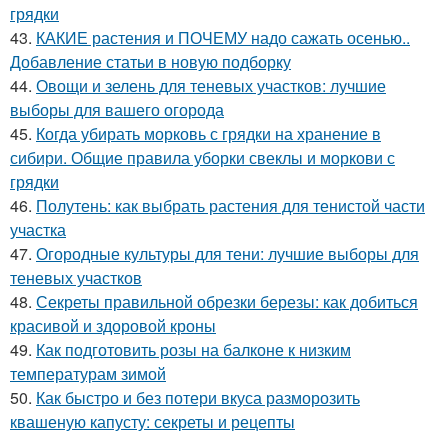
грядки
43.
КАКИЕ растения и ПОЧЕМУ надо сажать осенью..
Добавление статьи в новую подборку
44.
Овощи и зелень для теневых участков: лучшие
выборы для вашего огорода
45.
Когда убирать морковь с грядки на хранение в
сибири. Общие правила уборки свеклы и моркови с
грядки
46.
Полутень: как выбрать растения для тенистой части
участка
47.
Огородные культуры для тени: лучшие выборы для
теневых участков
48.
Секреты правильной обрезки березы: как добиться
красивой и здоровой кроны
49.
Как подготовить розы на балконе к низким
температурам зимой
50.
Как быстро и без потери вкуса разморозить
квашеную капусту: секреты и рецепты