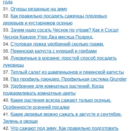
года
31.
Огурцы резанные на зиму
32.
Как правильно посадить саженцы плодовых
деревьев и кустарников осенью
33.
Зачем надо сосать Чеснок по утрам? Как я Сосал
Чеснок Каждое Утро Два месяца Подряд.
34.
Столовая ложка удобрений сколько грамм.
35.
Пекинская капуста с курицей и грибами
36.
Луковичные в корзине: простой способ посадить
луковицы
37.
Теплый салат из шампиньонов и пекинской капусты
38.
Пвх профиль грюндер. Профильная система Grunder
39.
Удобрение для комнатных растений. Когда
подкармливать комнатные цветы
40.
Какие растения всегда сажают только осенью.
Особенности осенней посадки
41.
Какие деревья можно сажать в августе и сентябре.
Зелень и овощи
42.
Что сажают под зиму. Как правильно подготовить