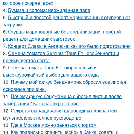
которое покоряет всех
4.
Бумага и солома: неожиданная пара
5.
Быстрый и простой рецепт маринованных огурцов без
закрутки
6.
Огурцы маринованные без стерилизации: простой
рецепт для домашних заготовок
7.
Концерт Славы в Ангарске: как это было подготовлено
8.
Семена томатов Seminis 'Таня F1': особенности и
преимущества сорта
9.
Семена томата Таня F1: скороспелый и
высокоурожайный выбор для вашего сада
10.
Почему мой фикус бенджамина сбросил все листья:
основные причины
11.
Почему фикус бенджамина сбросил листья после
замерзания? Как спасти растение
12.
Секреты выращивания шаровидных хризантем
мультифлоры: полное руководство
13.
Где в Москве можно заняться спортом
14.
Как правильно хранить чеснок в банке: советы и