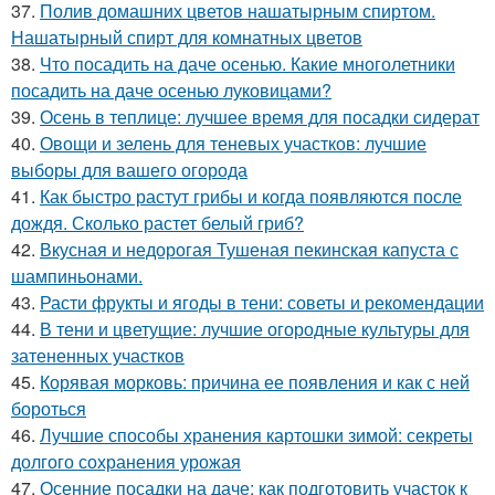
37.
Полив домашних цветов нашатырным спиртом.
Нашатырный спирт для комнатных цветов
38.
Что посадить на даче осенью. Какие многолетники
посадить на даче осенью луковицами?
39.
Осень в теплице: лучшее время для посадки сидерат
40.
Овощи и зелень для теневых участков: лучшие
выборы для вашего огорода
41.
Как быстро растут грибы и когда появляются после
дождя. Сколько растет белый гриб?
42.
Вкусная и недорогая Тушеная пекинская капуста с
шампиньонами.
43.
Расти фрукты и ягоды в тени: советы и рекомендации
44.
В тени и цветущие: лучшие огородные культуры для
затененных участков
45.
Корявая морковь: причина ее появления и как с ней
бороться
46.
Лучшие способы хранения картошки зимой: секреты
долгого сохранения урожая
47.
Осенние посадки на даче: как подготовить участок к