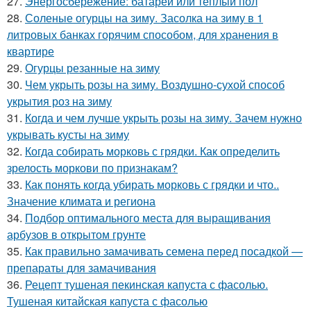
27.
Энергосбережение: батареи или теплый пол
28.
Соленые огурцы на зиму. Засолка на зиму в 1
литровых банках горячим способом, для хранения в
квартире
29.
Огурцы резанные на зиму
30.
Чем укрыть розы на зиму. Воздушно-сухой способ
укрытия роз на зиму
31.
Когда и чем лучше укрыть розы на зиму. Зачем нужно
укрывать кусты на зиму
32.
Когда собирать морковь с грядки. Как определить
зрелость моркови по признакам?
33.
Как понять когда убирать морковь с грядки и что..
Значение климата и региона
34.
Подбор оптимального места для выращивания
арбузов в открытом грунте
35.
Как правильно замачивать семена перед посадкой —
препараты для замачивания
36.
Рецепт тушеная пекинская капуста с фасолью.
Тушеная китайская капуста с фасолью