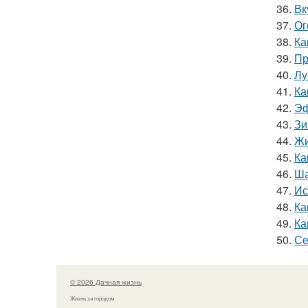
36.
Вк
37.
Ог
38.
Ка
39.
Пр
40.
Лу
41.
Ка
42.
Эф
43.
Зи
44.
Жи
45.
Ка
46.
Ша
47.
Ис
48.
Ка
49.
Ка
50.
Се
© 2026 Дачная жизнь
Жизнь за городом