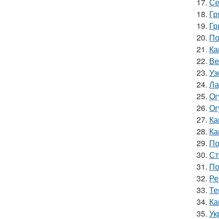
17.
Се
18.
Гр
19.
Гр
20.
По
21.
Ка
22.
Ве
23.
Уз
24.
Ла
25.
Ог
26.
Ог
27.
Ка
28.
Ка
29.
По
30.
Ст
31.
По
32.
Ре
33.
Те
34.
Ка
35.
Ук