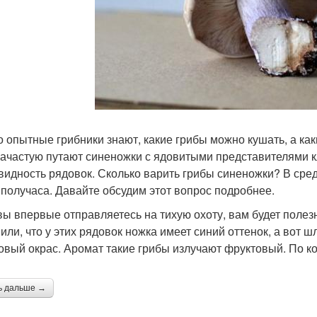
о опытные грибники знают, какие грибы можно кушать, а как
зачастую путают синеножки с ядовитыми представителями кла
видность рядовок. Сколько варить грибы синеножки? В сре
 получаса. Давайте обсудим этот вопрос подробнее.
вы впервые отправляетесь на тихую охоту, вам будет полезн
или, что у этих рядовок ножка имеет синий оттенок, а вот ш
овый окрас. Аромат такие грибы излучают фруктовый. По к
ь дальше →