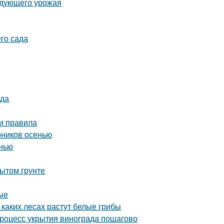
ледующего урожая
го сада
ода
 и правила
рников осенью
нью
ытом грунте
ые
 каких лесах растут белые грибы
Процесс укрытия винограда пошагово