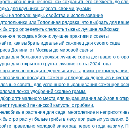
креты хранения чеснока: как сохранить его свежесть до с
ядка для клубники: сделать своими руками
ибы на тополе: виды, свойства и использование
дтопольники или Тополиная рядовка: что выбрать для ваше
к быстро определить спелость тыквы: лучшие лайфхаки
сенняя посадка яблони: лучшие практики и советы
найте, как выбрать идеальный саженец для своего сада
риса Долина: от Москвы до мировой сцены
урцы для большого урожая: лучшие сорта для вашего огор
урцы для открытого грунта: лучшие сорта 2024 года
к правильно посадить деревья и кустарники: рекомендации
к правильно посадить саженцы плодовых деревьев и куста
лезные советы для успешного выращивания саженцев осе
оловая ложка удобрений сколько грамм.
дбор оптимального места для выращивания арбузов в откр
цепт тушеной пекинской капусты с грибами.
нелюбивые растения для сада: многолетние и неприхотлив
к быстро растут белые грибы в лесу при разных условиях. В
ройте правильно молодой виноград первого года на зиму. 