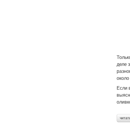
Тольк
деле 
разно
около
Если 
выясн
оливк
читат