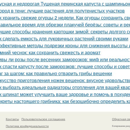
усная и недорогая Тушеная пекинская капуста с шампиньо
ород в тени: лучшие растения для полутенистых участков
к хранить свежие огурцы 2 недели. Как огурцы сохранить с
авильное время для обрезки плакучей берёзы: советы и р
чшие способы хранения картошки зимой: секреты долгого 
к сделать емкость для луковичных растений своими руками
фективные методы подрезки кроны для снижения высоты 
мний чеснок: как сохранить свежесть и аромат
вы ли розы после весенних заморозков: миф или реальнос
к спасти капусту после заморозков: лучшие способы и сове
г за шагом: как правильно отварить грибы вешенки
кусство приготовления ножек вешенок: вкусное удовольств
к выбрать идеальные радиаторы отопления для вашей ква
к шпинат может улучшить ваше здоровье и помочь в похуде
креты настоящего грибника: как безошибочно определить 
Контакты
Пользовательское соглашение
Обратная св
Политика конфидециальности
Копирование раз