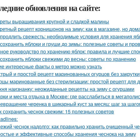
ледние обновления на сайте:
реты выращивания крупной и сладкой малины
ретный рецепт корнишонов на зиму: как в магазине, но до
 продлить свежесть: необходимые условия для хранения яб
 сохранить яблоки и груши до зимы: полезные советы и пр
ное руководство по хранению яблок: правила и лучшие сп
 сохранить яблоки свежими до весны: советы по хранению
ие интересные факты о метро можно узнать
трый и простой рецепт маринованных огурцов без закрутки
рцы маринованные без стерилизации: простой рецепт для 
хня наизнанку: неожиданные рецепты на зиму с огурцами
рки и места отдыха в Москве: где расслабиться в мегаполи
евращение черенка в шикарный куст за месяц: шаг за шаго
к сохранить чеснок свежим: 15 полезных советов
adlines:
ежий чеснок надолго: как правильно хранить очищенный че
остые и эффективные способы хранения чеснока на зиму