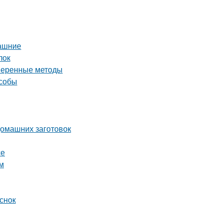
машние
лок
оверенные методы
особы
домашних заготовок
се
м
снок