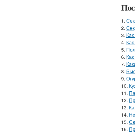
Пос
1.
Сек
2.
Сек
3.
Как
4.
Как
5.
Пол
6.
Как
7.
Как
8.
Быс
9.
Огу
10.
Ку
11.
Па
12.
Пр
13.
Ка
14.
He
15.
Св
16.
Пр