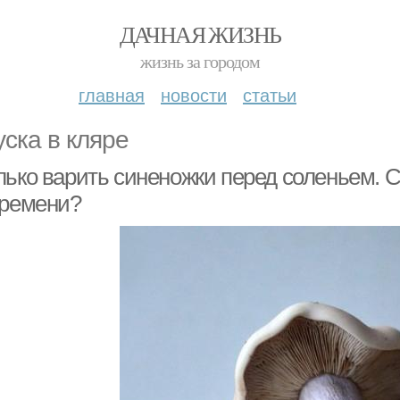
ДАЧНАЯ ЖИЗНЬ
жизнь за городом
главная
новости
статьи
уска в кляре
лько варить синеножки перед соленьем. С
времени?