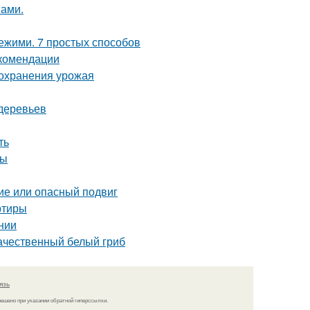
нами.
вежими. 7 простых способов
екомендации
сохранения урожая
деревьев
ть
ты
ие или опасный подвиг
ртиры
нии
качественный белый гриб
язь
решено при указании обратной гиперссылки.