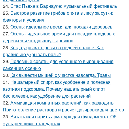
24.
Стас Пьеха в Барнауле: музыкальный фестиваль
25.
Быстрое развитие грибов опята в лесу за сутки:
факторы и условия
26.
Осень: идеальное время для посадки деревьев
27.
Осень - идеальное время для посадки плодовых
деревьев и ягодных кустарников
28.
Когда укрывать розы в средней полосе. Как
правильно укрывать розы?
29.
Полезные советы для успешного выращивания
саженцев осенью
30.
Как вывести мышей с участка навсегда. Травы
31.
Нашатырный спирт, как удобрение и полезная
азотная подкормка. Почему нашатырный спирт
бесполезен, как удобрение для растений
32.
Аммиак для комнатных растений, как разводить.
Приготовление раствора и расчет дозировки для цветов
33.
Вязать или варить арматуру для фундамента. Об
«устаревших» стандартах