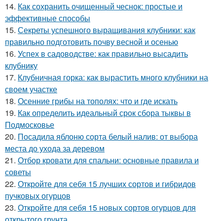
14.
Как сохранить очищенный чеснок: простые и
эффективные способы
15.
Секреты успешного выращивания клубники: как
правильно подготовить почву весной и осенью
16.
Успех в садоводстве: как правильно высадить
клубнику
17.
Клубничная горка: как вырастить много клубники на
своем участке
18.
Осенние грибы на тополях: что и где искать
19.
Как определить идеальный срок сбора тыквы в
Подмосковье
20.
Посадила яблоню сорта белый налив: от выбора
места до ухода за деревом
21.
Отбор кровати для спальни: основные правила и
советы
22.
Откройте для себя 15 лучших сортов и гибридов
пучковых огурцов
23.
Откройте для себя 15 новых сортов огурцов для
открытого грунта