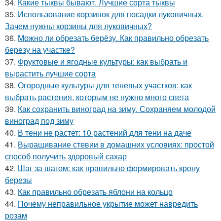
34.
Какие тыквы бывают. Лучшие сорта тыквы
35.
Использование корзинок для посадки луковичных.
Зачем нужны корзины для луковичных?
36.
Можно ли обрезать берёзу. Как правильно обрезать
березу на участке?
37.
Фруктовые и ягодные культуры: как выбрать и
вырастить лучшие сорта
38.
Огородные культуры для теневых участков: как
выбрать растения, которым не нужно много света
39.
Как сохранить виноград на зиму. Сохраняем молодой
виноград под зиму
40.
В тени не растет: 10 растений для тени на даче
41.
Выращивание стевии в домашних условиях: простой
способ получить здоровый сахар
42.
Шаг за шагом: как правильно формировать крону
березы
43.
Как правильно обрезать яблони на кольцо
44.
Почему неправильное укрытие может навредить
розам