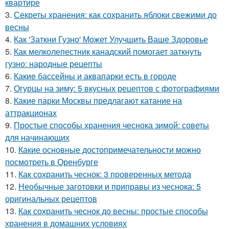
квартире
3.
Секреты хранения: как сохранить яблоки свежими до
весны
4.
Как 'Заткни Гузно' Может Улучшить Ваше Здоровье
5.
Как мелколепестник канадский помогает заткнуть
гузно: народные рецепты
6.
Какие бассейны и аквапарки есть в городе
7.
Огурцы на зиму: 5 вкусных рецептов с фотографиями
8.
Какие парки Москвы предлагают катание на
аттракционах
9.
Простые способы хранения чеснока зимой: советы
для начинающих
10.
Какие основные достопримечательности можно
посмотреть в Оренбурге
11.
Как сохранить чеснок: 3 проверенных метода
12.
Необычные заготовки и приправы из чеснока: 5
оригинальных рецептов
13.
Как сохранить чеснок до весны: простые способы
хранения в домашних условиях