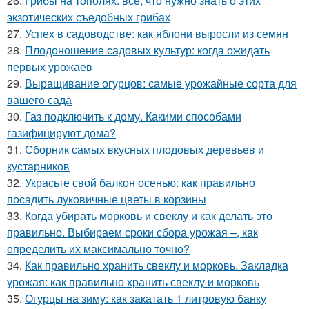
26.
Грибы на тополях: все, что нужно знать о этих
экзотических съедобных грибах
27.
Успех в садоводстве: как яблони выросли из семян
28.
Плодоношение садовых культур: когда ожидать
первых урожаев
29.
Выращивание огурцов: самые урожайные сорта для
вашего сада
30.
Газ подключить к дому. Какими способами
газифицируют дома?
31.
Сборник самых вкусных плодовых деревьев и
кустарников
32.
Украсьте свой балкон осенью: как правильно
посадить луковичные цветы в корзины
33.
Когда убирать морковь и свеклу и как делать это
правильно. Выбираем сроки сбора урожая –, как
определить их максимально точно?
34.
Как правильно хранить свеклу и морковь. Закладка
урожая: как правильно хранить свеклу и морковь
35.
Огурцы на зиму: как закатать 1 литровую банку