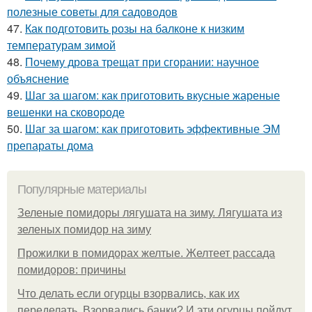
полезные советы для садоводов
47.
Как подготовить розы на балконе к низким
температурам зимой
48.
Почему дрова трещат при сгорании: научное
объяснение
49.
Шаг за шагом: как приготовить вкусные жареные
вешенки на сковороде
50.
Шаг за шагом: как приготовить эффективные ЭМ
препараты дома
Популярные материалы
Зеленые помидоры лягушата на зиму. Лягушата из
зеленых помидор на зиму
Прожилки в помидорах желтые. Желтеет рассада
помидоров: причины
Что делать если огурцы взорвались, как их
переделать. Взорвались банки? И эти огурцы пойдут