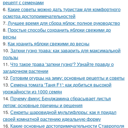
рецепт с семенами
6.
Какие советы можно дать туристам для комфортного
осмотра достопримечательностей
7.
Лучшее время для сбора яблок: полное руководство
8.
Простые способы сохранить яблоки свежими до
весны
9.
Как хранить яблоки свежими до весны
10.
Заткни гузно трава: как заварить для максимальной
пользы
11.
Что такое трава 'заткни гузно'? Узнайте правду о
загадочном растении
12.
Готовим огурцы на зиму: основные рецепты и советы
13.
Семена томата 'Таня F1': как добиться высокой
урожайности из 1000 семян
14.
Почему фикус Бенджамина сбрасывает листья
летом: основные причины и решения
15.
Секреты шаровидной мультифлоры: как я придал
своей комнатной растению идеальную форму
16.
Какие основные достопримечательности Ставрополя