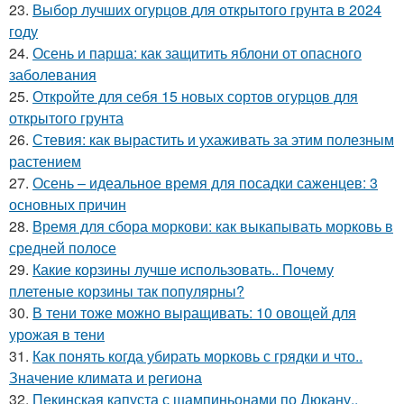
23.
Выбор лучших огурцов для открытого грунта в 2024
году
24.
Осень и парша: как защитить яблони от опасного
заболевания
25.
Откройте для себя 15 новых сортов огурцов для
открытого грунта
26.
Стевия: как вырастить и ухаживать за этим полезным
растением
27.
Осень – идеальное время для посадки саженцев: 3
основных причин
28.
Время для сбора моркови: как выкапывать морковь в
средней полосе
29.
Какие корзины лучше использовать.. Почему
плетеные корзины так популярны?
30.
В тени тоже можно выращивать: 10 овощей для
урожая в тени
31.
Как понять когда убирать морковь с грядки и что..
Значение климата и региона
32.
Пекинская капуста с шампиньонами по Дюкану..