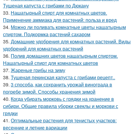
Тушеная капуста с грибами по Дюкану
33.
Нашатырный спирт для комнатных цветов.
Применение аммиака для растений: польза и вред
34.
Можно ли поливать комнатные цветы нашатырным
спиртом. Подкормка растений сахаром
35.
Домашние удобрения для комнатных растений. Виды
удобрений для комнатных растений
36.
Полив домашних цветов нашатырным спиртом.
Нашатырный спирт для комнатных цветов
37.
Жареные грибы на зиму
38.
Тушеная пекинская капуста с грибами рецепт..
39.
3 способа, как сохранить урожай винограда в
погребе зимой. Способы хранения зимой
40.
Когда убирать морковь с грядки на хранение в
сибири. Общие правила уборки свеклы и моркови с
грядки
41.
Оптимальные растения для тенистых участков:
весенние и летние вариации