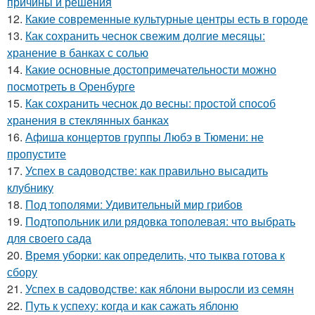
причины и решения
12.
Какие современные культурные центры есть в городе
13.
Как сохранить чеснок свежим долгие месяцы:
хранение в банках с солью
14.
Какие основные достопримечательности можно
посмотреть в Оренбурге
15.
Как сохранить чеснок до весны: простой способ
хранения в стеклянных банках
16.
Афиша концертов группы Любэ в Тюмени: не
пропустите
17.
Успех в садоводстве: как правильно высадить
клубнику
18.
Под тополями: Удивительный мир грибов
19.
Подтопольник или рядовка тополевая: что выбрать
для своего сада
20.
Время уборки: как определить, что тыква готова к
сбору
21.
Успех в садоводстве: как яблони выросли из семян
22.
Путь к успеху: когда и как сажать яблоню