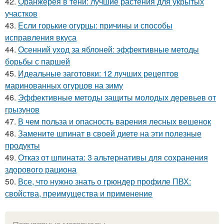
42.
Оранжерея в тени: лучшие растения для укрытых
участков
43.
Если горькие огурцы: причины и способы
исправления вкуса
44.
Осенний уход за яблоней: эффективные методы
борьбы с паршей
45.
Идеальные заготовки: 12 лучших рецептов
маринованных огурцов на зиму
46.
Эффективные методы защиты молодых деревьев от
грызунов
47.
В чем польза и опасность варения лесных вешенок
48.
Замените шпинат в своей диете на эти полезные
продукты
49.
Отказ от шпината: 3 альтернативы для сохранения
здорового рациона
50.
Все, что нужно знать о грюндер профиле ПВХ:
свойства, преимущества и применение