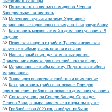
высаживать саженцы
29.
Пятнистость на листьях помидоров. Черная
бактериальная пятнистость
30.
Маленькие огурчики на зиму. Хрустящие
маринованные корнишоны на зиму на 1 литровую банку
31.
Как хранить морковь зимой в домашних условиях. В
подвале
32.
Пекинская капуста с грибам. Тушеная пекинская
капуста с грибами, очень нежная и сочная
33.
Нашатырный спирт для комнатных цветов.
Применение аммиака для растений: польза и вред
34.
Маринованные грибы на зиму. Подготовка грибов к
маринованию
35.
Тыква ярко оранжевая: свойства и применение
36.
Как приготовить грибы в автоклаве. Порядок
приготовления грибов в автоклаве в домашних условиях
37.
Сорта огурцов для Северо-Запада. Сорта для
Северо-Запада, выращиваемые в открытом грунте
38.
Грибной сезон 2023 когда пойдут грибы по