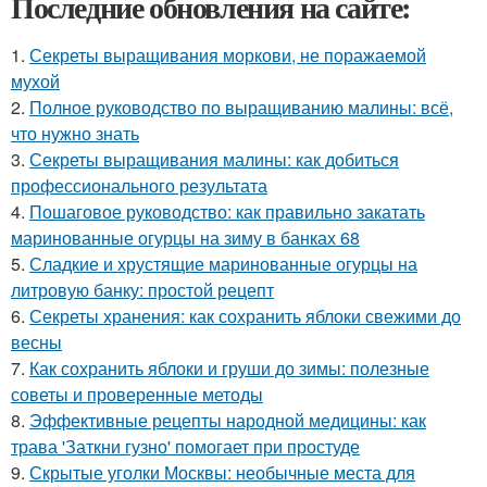
Последние обновления на сайте:
1.
Секреты выращивания моркови, не поражаемой
мухой
2.
Полное руководство по выращиванию малины: всё,
что нужно знать
3.
Секреты выращивания малины: как добиться
профессионального результата
4.
Пошаговое руководство: как правильно закатать
маринованные огурцы на зиму в банках 68
5.
Сладкие и хрустящие маринованные огурцы на
литровую банку: простой рецепт
6.
Секреты хранения: как сохранить яблоки свежими до
весны
7.
Как сохранить яблоки и груши до зимы: полезные
советы и проверенные методы
8.
Эффективные рецепты народной медицины: как
трава 'Заткни гузно' помогает при простуде
9.
Скрытые уголки Москвы: необычные места для