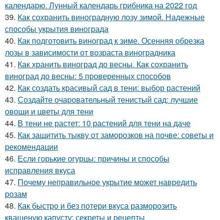
календарю. Лунный календарь грибника на 2022 год
39.
Как сохранить виноградную лозу зимой. Надежные
способы укрытия винограда
40.
Как подготовить виноград к зиме. Осенняя обрезка
лозы в зависимости от возраста виноградника
41.
Как хранить виноград до весны. Как сохранить
виноград до весны: 5 проверенных способов
42.
Как создать красивый сад в тени: выбор растений
43.
Создайте очаровательный тенистый сад: лучшие
овощи и цветы для тени
44.
В тени не растет: 10 растений для тени на даче
45.
Как защитить тыкву от заморозков на почве: советы и
рекомендации
46.
Если горькие огурцы: причины и способы
исправления вкуса
47.
Почему неправильное укрытие может навредить
розам
48.
Как быстро и без потери вкуса разморозить
квашеную капусту: секреты и рецепты