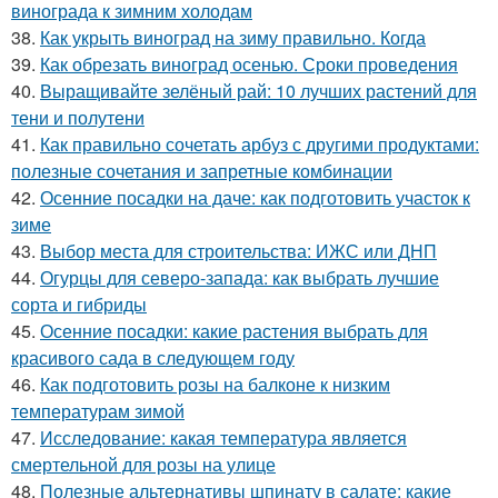
винограда к зимним холодам
38.
Как укрыть виноград на зиму правильно. Когда
39.
Как обрезать виноград осенью. Сроки проведения
40.
Выращивайте зелёный рай: 10 лучших растений для
тени и полутени
41.
Как правильно сочетать арбуз с другими продуктами:
полезные сочетания и запретные комбинации
42.
Осенние посадки на даче: как подготовить участок к
зиме
43.
Выбор места для строительства: ИЖС или ДНП
44.
Огурцы для северо-запада: как выбрать лучшие
сорта и гибриды
45.
Осенние посадки: какие растения выбрать для
красивого сада в следующем году
46.
Как подготовить розы на балконе к низким
температурам зимой
47.
Исследование: какая температура является
смертельной для розы на улице
48.
Полезные альтернативы шпинату в салате: какие