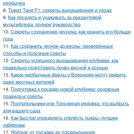
необычно
8.
Томат Таня F1: секреты выращивания и ухода
9.
Как посадить и ухаживать за хризантемой
мультифлора: полное руководство
10.
Секреты сохранения чеснока: как хранить его больше
года
11.
Как сохранить чеснок до весны: проверенные
способы и полезные советы
12.
Секреты успешного выращивания клубники: как
правильно подготовить почву весной и осенью
13.
Какие необычные факты о Воронеже могут удивить
даже местных жителей
14.
Подготовка к посадке новой клубники: основные
правила и советы
15.
Подтопольники или Тополиная рядовка: что выбрать
для вашего сада
16.
Как быстро определить спелость тыквы: лучшие
лайфхаки
17.
Яблоня: от посадки до плодоношения