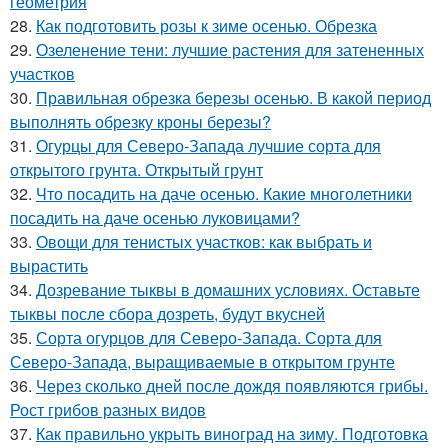
геометрия
28.
Как подготовить розы к зиме осенью. Обрезка
29.
Озеленение тени: лучшие растения для затененных
участков
30.
Правильная обрезка березы осенью. В какой период
выполнять обрезку кроны березы?
31.
Огурцы для Северо-Запада лучшие сорта для
открытого грунта. Открытый грунт
32.
Что посадить на даче осенью. Какие многолетники
посадить на даче осенью луковицами?
33.
Овощи для тенистых участков: как выбрать и
вырастить
34.
Дозревание тыквы в домашних условиях. Оставьте
тыквы после сбора дозреть, будут вкусней
35.
Сорта огурцов для Северо-Запада. Сорта для
Северо-Запада, выращиваемые в открытом грунте
36.
Через сколько дней после дождя появляются грибы.
Рост грибов разных видов
37.
Как правильно укрыть виноград на зиму. Подготовка