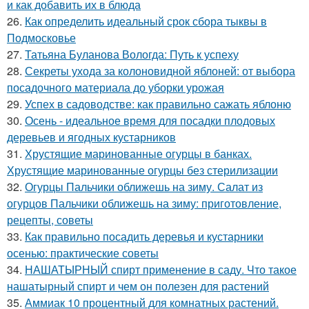
и как добавить их в блюда
26.
Как определить идеальный срок сбора тыквы в
Подмосковье
27.
Татьяна Буланова Вологда: Путь к успеху
28.
Секреты ухода за колоновидной яблоней: от выбора
посадочного материала до уборки урожая
29.
Успех в садоводстве: как правильно сажать яблоню
30.
Осень - идеальное время для посадки плодовых
деревьев и ягодных кустарников
31.
Хрустящие маринованные огурцы в банках.
Хрустящие маринованные огурцы без стерилизации
32.
Огурцы Пальчики оближешь на зиму. Салат из
огурцов Пальчики оближешь на зиму: приготовление,
рецепты, советы
33.
Как правильно посадить деревья и кустарники
осенью: практические советы
34.
НАШАТЫРНЫЙ спирт применение в саду. Что такое
нашатырный спирт и чем он полезен для растений
35.
Аммиак 10 процентный для комнатных растений.