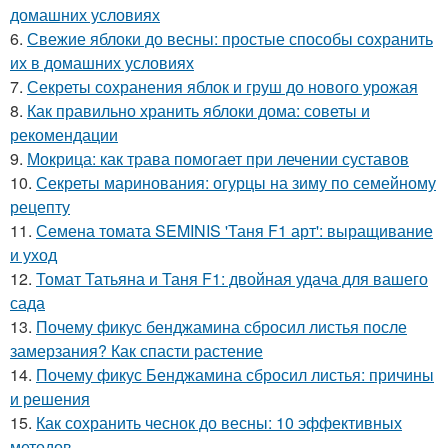
домашних условиях
6.
Свежие яблоки до весны: простые способы сохранить
их в домашних условиях
7.
Секреты сохранения яблок и груш до нового урожая
8.
Как правильно хранить яблоки дома: советы и
рекомендации
9.
Мокрица: как трава помогает при лечении суставов
10.
Секреты маринования: огурцы на зиму по семейному
рецепту
11.
Семена томата SEMINIS 'Таня F1 арт': выращивание
и уход
12.
Томат Татьяна и Таня F1: двойная удача для вашего
сада
13.
Почему фикус бенджамина сбросил листья после
замерзания? Как спасти растение
14.
Почему фикус Бенджамина сбросил листья: причины
и решения
15.
Как сохранить чеснок до весны: 10 эффективных
методов