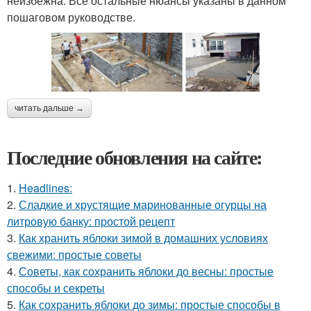
неизбежна. Все остальные нюансы указаны в данном
пошаговом руководстве.
читать дальше →
Последние обновления на сайте:
1.
Headlines:
2.
Сладкие и хрустящие маринованные огурцы на
литровую банку: простой рецепт
3.
Как хранить яблоки зимой в домашних условиях
свежими: простые советы
4.
Советы, как сохранить яблоки до весны: простые
способы и секреты
5.
Как сохранить яблоки до зимы: простые способы в