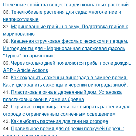
Полезные свойства вещества для комнатных растений
36.
Тенелюбивые растения для сада: многолетние и
неприхотливые
37.
Маринованные грибы на зиму. Подготовка грибов к
маринованию
38.
Квашеная стручковая фасоль с чесноком и перцем.
Ингредиенты для «Маринованная спаржевая фасоль
"Турша" по-армянски»:
39.
Через сколько дней появляются грибы после дождя..
APP - Article Actions
40.
Как сохранить саженцы винограда в зимнее время.
Как и где хранить саженцы и черенки винограда зимой.
41.
Пластиковые окна в деревянный дом. Установка
пластиковых окон в доме из бревна
42.
Скрытые сокровища тени: как выбрать растения для
огорода с ограниченным солнечным освещением
43.
Как выбрать растения для тени на огороде
44.
Правильное время для обрезки плакучей берёзы:
советы и рекомендации