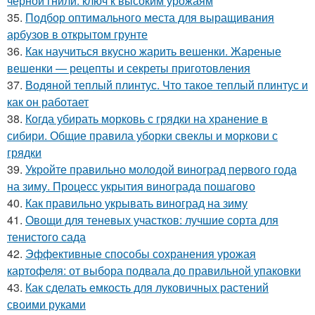
черной гнили: ключ к высоким урожаям
35.
Подбор оптимального места для выращивания
арбузов в открытом грунте
36.
Как научиться вкусно жарить вешенки. Жареные
вешенки — рецепты и секреты приготовления
37.
Водяной теплый плинтус. Что такое теплый плинтус и
как он работает
38.
Когда убирать морковь с грядки на хранение в
сибири. Общие правила уборки свеклы и моркови с
грядки
39.
Укройте правильно молодой виноград первого года
на зиму. Процесс укрытия винограда пошагово
40.
Как правильно укрывать виноград на зиму
41.
Овощи для теневых участков: лучшие сорта для
тенистого сада
42.
Эффективные способы сохранения урожая
картофеля: от выбора подвала до правильной упаковки
43.
Как сделать емкость для луковичных растений
своими руками