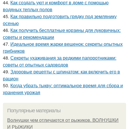
44.
Как создать уют и комфорт в доме с помощью
водяных теплых полов
45.
Как правильно подготовить грядку под землянику
осенью
46.
Как получить бесплатные корзины для луковичных:
советы и рекомендации
47.
Идеальное время жарки вешенок: секреты опытных
грибников
48.
Секреты ухаживания за редкими папоротниками:
советы от опытных садоводов
49.
Здоровые рецепты с шпинатом: как включить его в
рацион
50.
Когда убрать тыкву: оптимальное время для сбора и
хранения урожая
Популярные материалы
Волнушки чем отличаются от рыжиков. ВОЛНУШКИ
И РЫЖИКИ