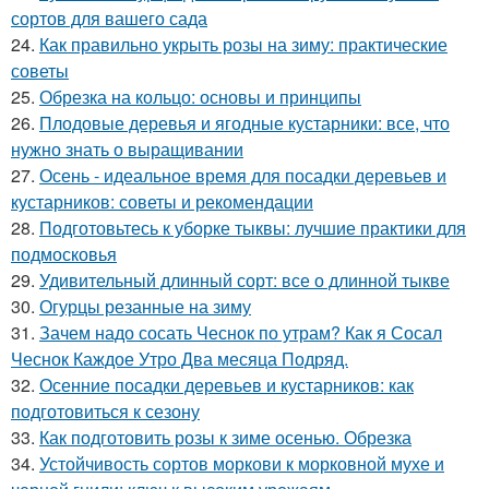
сортов для вашего сада
24.
Как правильно укрыть розы на зиму: практические
советы
25.
Обрезка на кольцо: основы и принципы
26.
Плодовые деревья и ягодные кустарники: все, что
нужно знать о выращивании
27.
Осень - идеальное время для посадки деревьев и
кустарников: советы и рекомендации
28.
Подготовьтесь к уборке тыквы: лучшие практики для
подмосковья
29.
Удивительный длинный сорт: все о длинной тыкве
30.
Огурцы резанные на зиму
31.
Зачем надо сосать Чеснок по утрам? Как я Сосал
Чеснок Каждое Утро Два месяца Подряд.
32.
Осенние посадки деревьев и кустарников: как
подготовиться к сезону
33.
Как подготовить розы к зиме осенью. Обрезка
34.
Устойчивость сортов моркови к морковной мухе и