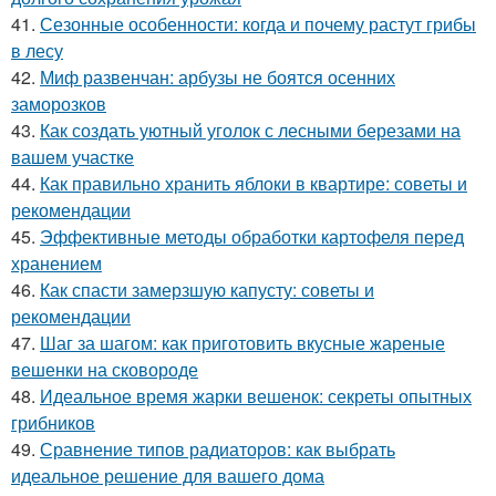
41.
Сезонные особенности: когда и почему растут грибы
в лесу
42.
Миф развенчан: арбузы не боятся осенних
заморозков
43.
Как создать уютный уголок с лесными березами на
вашем участке
44.
Как правильно хранить яблоки в квартире: советы и
рекомендации
45.
Эффективные методы обработки картофеля перед
хранением
46.
Как спасти замерзшую капусту: советы и
рекомендации
47.
Шаг за шагом: как приготовить вкусные жареные
вешенки на сковороде
48.
Идеальное время жарки вешенок: секреты опытных
грибников
49.
Сравнение типов радиаторов: как выбрать
идеальное решение для вашего дома