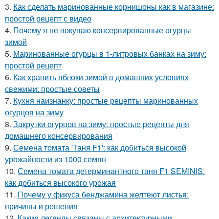
3.
Как сделать маринованные корнишоны как в магазине:
простой рецепт с видео
4.
Почему я не покупаю консервированные огурцы
зимой
5.
Маринованные огурцы в 1-литровых банках на зиму:
простой рецепт
6.
Как хранить яблоки зимой в домашних условиях
свежими: простые советы
7.
Кухня наизнанку: простые рецепты маринованных
огурцов на зиму
8.
Закрутки огурцов на зиму: простые рецепты для
домашнего консервирования
9.
Семена томата 'Таня F1': как добиться высокой
урожайности из 1000 семян
10.
Семена томата детерминантного таня F1 SEMINIS:
как добиться высокого урожая
11.
Почему у фикуса бенджамина желтеют листья:
причины и решения
12.
Какие легенды связаны с архитектурными