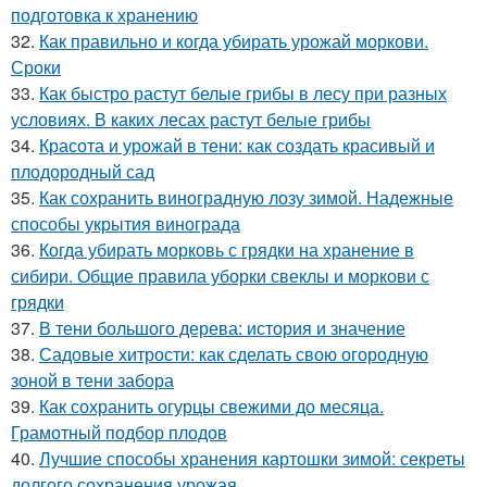
подготовка к хранению
32.
Как правильно и когда убирать урожай моркови.
Сроки
33.
Как быстро растут белые грибы в лесу при разных
условиях. В каких лесах растут белые грибы
34.
Красота и урожай в тени: как создать красивый и
плодородный сад
35.
Как сохранить виноградную лозу зимой. Надежные
способы укрытия винограда
36.
Когда убирать морковь с грядки на хранение в
сибири. Общие правила уборки свеклы и моркови с
грядки
37.
В тени большого дерева: история и значение
38.
Садовые хитрости: как сделать свою огородную
зоной в тени забора
39.
Как сохранить огурцы свежими до месяца.
Грамотный подбор плодов
40.
Лучшие способы хранения картошки зимой: секреты
долгого сохранения урожая