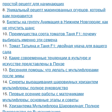
простой рецепт для начинающих
8.
Уникальный рецепт маринованных огурцов, который
вам понравится
9.
Билеты на группу Анимация в Нижнем Новгороде: как
не упустить шанс
10.
Преимущества сорта томатов Таня F1: почему
выбирать именно эти семена
11.
Томат Татьяна и Таня F1: двойная удача для вашего
сада
12.
Какие современные тенденции в культуре и
искусстве представлены в Пензе
13.
Весенняя помощь: что делать с мультифлорами
после зимы
14.
Секреты выращивания шаровидных хризантем
мультифлоры: полное руководство
15.
Первые осенние работы с маточниками
мультифлоры: основные этапы и советы
16.
Хризантема Мультифлора Шаровидная: Полное
Руководство по Выращиванию