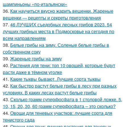
шампиньоны «по-итальянски»
36.
Как научиться вкусно жарить вешенки. Жареные
вешенки — рецепты и секреты приготовления
37.
46 ЛУЧШИХ съедобных лесных грибов 2023. 54
лучших грибных места в Подмосковье на сегодня по
всем направлениям
38.
Белые грибы на зиму. Соленые белые грибы в
собственном соку
39.
Жареные грибы на зиму
40.
Растения для тени: топ 10 овощей, которые будут
расти даже в тёмном уголке
41.
Какие тыквы бывают. Лучшие сорта тыквы
42.
Как быстро растут белые грибы в лесу при разных
условиях. В каких лесах растут белые грибы
43.
Сколько грамм суперфосфата в 1 столовой ложке. 5,
10, 15, 20, 30, 60 грамм суперфосфата – это сколько?
44.
Овощи для теневых участков: лучшие сорта для
тенистого сада
45.
Овощи для тени: лучшие растения для теневых