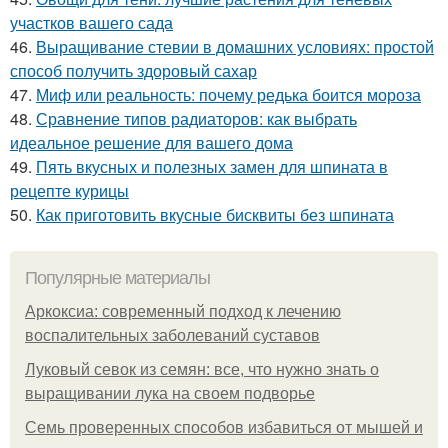
участков вашего сада
46.
Выращивание стевии в домашних условиях: простой
способ получить здоровый сахар
47.
Миф или реальность: почему редька боится мороза
48.
Сравнение типов радиаторов: как выбрать
идеальное решение для вашего дома
49.
Пять вкусных и полезных замен для шпината в
рецепте курицы
50.
Как приготовить вкусные бисквиты без шпината
Популярные материалы
Аркоксиа: современный подход к лечению
воспалительных заболеваний суставов
Луковый севок из семян: все, что нужно знать о
выращивании лука на своем подворье
Семь проверенных способов избавиться от мышей и