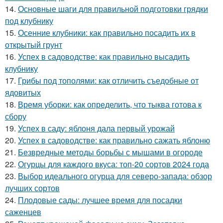
14.
Основные шаги для правильной подготовки грядки
под клубнику
15.
Осенние клубники: как правильно посадить их в
открытый грунт
16.
Успех в садоводстве: как правильно высадить
клубнику
17.
Грибы под тополями: как отличить съедобные от
ядовитых
18.
Время уборки: как определить, что тыква готова к
сбору
19.
Успех в саду: яблоня дала первый урожай
20.
Успех в садоводстве: как правильно сажать яблоню
21.
Безвредные методы борьбы с мышами в огороде
22.
Огурцы для каждого вкуса: топ-20 сортов 2024 года
23.
Выбор идеального огурца для северо-запада: обзор
лучших сортов
24.
Плодовые сады: лучшее время для посадки
саженцев