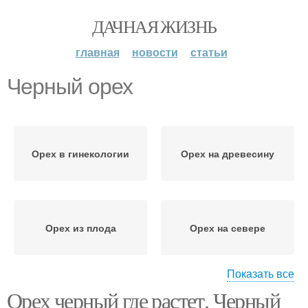
ДАЧНАЯ ЖИЗНЬ
главная
новости
статьи
Черный орех
Орех в гинекологии
Орех на древесину
Орех из плода
Орех на севере
Показать все
Орех черный где растет. Черный
Орех в россии
Орех в сша