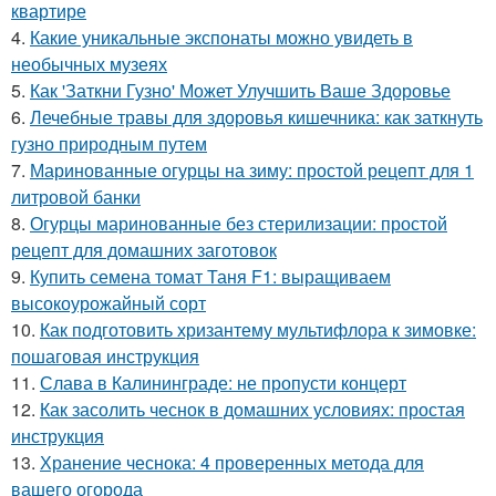
квартире
4.
Какие уникальные экспонаты можно увидеть в
необычных музеях
5.
Как 'Заткни Гузно' Может Улучшить Ваше Здоровье
6.
Лечебные травы для здоровья кишечника: как заткнуть
гузно природным путем
7.
Маринованные огурцы на зиму: простой рецепт для 1
литровой банки
8.
Огурцы маринованные без стерилизации: простой
рецепт для домашних заготовок
9.
Купить семена томат Таня F1: выращиваем
высокоурожайный сорт
10.
Как подготовить хризантему мультифлора к зимовке:
пошаговая инструкция
11.
Слава в Калининграде: не пропусти концерт
12.
Как засолить чеснок в домашних условиях: простая
инструкция
13.
Хранение чеснока: 4 проверенных метода для
вашего огорода