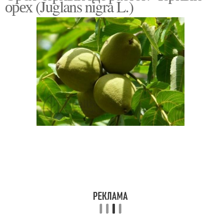
орех (Juglans nigra L.)