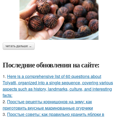
читать дальше →
Последние обновления на сайте:
1.
Here is a comprehensive list of 60 questions about
Tolyatti, organized into a single sequence, covering various
aspects such as history, landmarks, culture, and interesting
facts:
2.
Простые рецепты корнишонов на зиму: как
приготовить вкусные маринованные огурчики
3.
Простые советы: как правильно хранить яблоки в