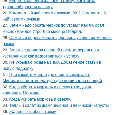
25.
Рецепт квашеной фасоли на зиму. Заготовка
туршевой фасоли на зиму
26.
Компостный чай своими руками. АКЧ (компостный
чай) своими руками
27.
Зачем надо сосать Чеснок по утрам? Как я Сосал
Чеснок Каждое Утро Два месяца Подряд.
28.
Сажать и пересаживать деревья: лучшие временные
рамки
29.
Золотые правила осенней посадки деревьев и
кустарников: как подготовиться к успеху
30.
Не укрываю розы на зиму. Добавление статьи в
новую подборку
31.
При какой температуре овощи замерзают.
Минимальная температура для выживания овощей
32.
Когда убирать морковь и свеклу с грядки на
хранение. Морковь
33.
Когда убирать морковь и свеклу.
34.
Теплый салат из шампиньонов и пекинской капусты
35.
Жареные грибы на зиму