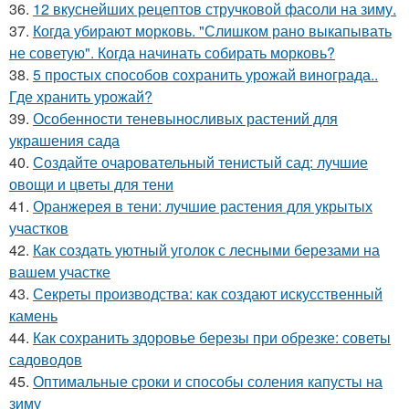
36.
12 вкуснейших рецептов стручковой фасоли на зиму.
37.
Когда убирают морковь. "Слишком рано выкапывать
не советую". Когда начинать собирать морковь?
38.
5 простых способов сохранить урожай винограда..
Где хранить урожай?
39.
Особенности теневыносливых растений для
украшения сада
40.
Создайте очаровательный тенистый сад: лучшие
овощи и цветы для тени
41.
Оранжерея в тени: лучшие растения для укрытых
участков
42.
Как создать уютный уголок с лесными березами на
вашем участке
43.
Секреты производства: как создают искусственный
камень
44.
Как сохранить здоровье березы при обрезке: советы
садоводов
45.
Оптимальные сроки и способы соления капусты на
зиму