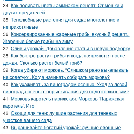
34.
Как поливать цветы аммиаком рецепт. От мошки и
других вредителей
35.
Тенелюбивые растения для сада: многолетние и
неприхотливые
36.
Консервированные жареные грибы вкусный рецепт..
Жареные белые грибы на зиму
37.
Сливы урожай. Добавление статьи в новую подборку
38.
Как быстро растут грибы и когда появляются после
дождя. Сколько растет белый гриб?
39.
Когда убирают морковь. "Слишком рано выкапывать
не советую". Когда начинать собирать морковь?
40.
Как ухаживать за виноградом осенью. Уход за лозой
винограда осенью: опрыскивания для подготовки к зиме
41.
Морковь каротель парижская. Морковь 'Парижская
каротель'. Итог
42.
Овощи для тени: лучшие растения для теневых
участков вашего сада
43.
Выращивайте богатый урожай: лучшие овощные