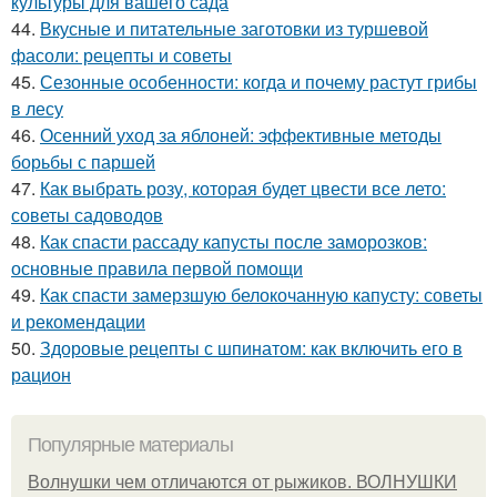
культуры для вашего сада
44.
Вкусные и питательные заготовки из туршевой
фасоли: рецепты и советы
45.
Сезонные особенности: когда и почему растут грибы
в лесу
46.
Осенний уход за яблоней: эффективные методы
борьбы с паршей
47.
Как выбрать розу, которая будет цвести все лето:
советы садоводов
48.
Как спасти рассаду капусты после заморозков:
основные правила первой помощи
49.
Как спасти замерзшую белокочанную капусту: советы
и рекомендации
50.
Здоровые рецепты с шпинатом: как включить его в
рацион
Популярные материалы
Волнушки чем отличаются от рыжиков. ВОЛНУШКИ