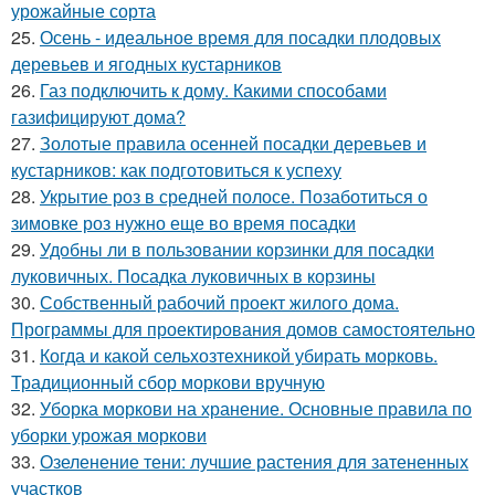
урожайные сорта
25.
Осень - идеальное время для посадки плодовых
деревьев и ягодных кустарников
26.
Газ подключить к дому. Какими способами
газифицируют дома?
27.
Золотые правила осенней посадки деревьев и
кустарников: как подготовиться к успеху
28.
Укрытие роз в средней полосе. Позаботиться о
зимовке роз нужно еще во время посадки
29.
Удобны ли в пользовании корзинки для посадки
луковичных. Посадка луковичных в корзины
30.
Собственный рабочий проект жилого дома.
Программы для проектирования домов самостоятельно
31.
Когда и какой сельхозтехникой убирать морковь.
Традиционный сбор моркови вручную
32.
Уборка моркови на хранение. Основные правила по
уборки урожая моркови
33.
Озеленение тени: лучшие растения для затененных
участков