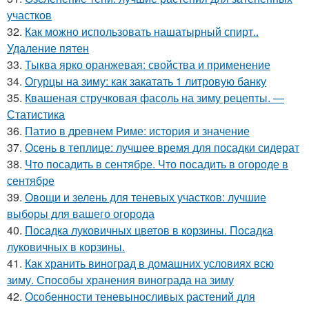
участков
32.
Как можно использовать нашатырный спирт..
Удаление пятен
33.
Тыква ярко оранжевая: свойства и применение
34.
Огурцы на зиму: как закатать 1 литровую банку
35.
Квашеная стручковая фасоль на зиму рецепты. —
Статистика
36.
Патио в древнем Риме: история и значение
37.
Осень в теплице: лучшее время для посадки сидерат
38.
Что посадить в сентябре. Что посадить в огороде в
сентябре
39.
Овощи и зелень для теневых участков: лучшие
выборы для вашего огорода
40.
Посадка луковичных цветов в корзины. Посадка
луковичных в корзины.
41.
Как хранить виноград в домашних условиях всю
зиму. Способы хранения винограда на зиму
42.
Особенности теневыносливых растений для