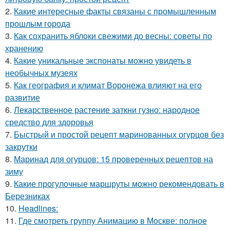
2.
Какие интересные факты связаны с промышленным
прошлым города
3.
Как сохранить яблоки свежими до весны: советы по
хранению
4.
Какие уникальные экспонаты можно увидеть в
необычных музеях
5.
Как география и климат Воронежа влияют на его
развитие
6.
Лекарственное растение заткни гузно: народное
средство для здоровья
7.
Быстрый и простой рецепт маринованных огурцов без
закрутки
8.
Маринад для огурцов: 15 проверенных рецептов на
зиму
9.
Какие прогулочные маршруты можно рекомендовать в
Березниках
10.
Headlines:
11.
Где смотреть группу Анимацию в Москве: полное