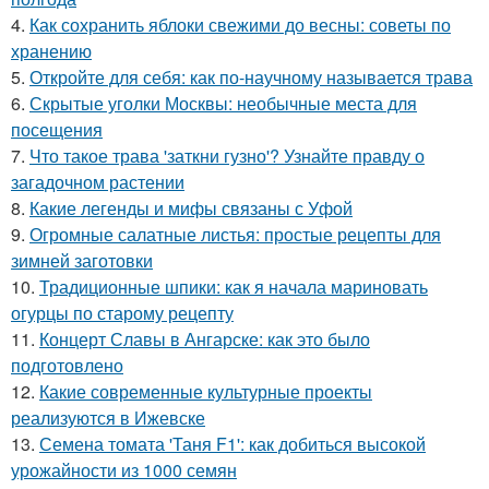
4.
Как сохранить яблоки свежими до весны: советы по
хранению
5.
Откройте для себя: как по-научному называется трава
6.
Скрытые уголки Москвы: необычные места для
посещения
7.
Что такое трава 'заткни гузно'? Узнайте правду о
загадочном растении
8.
Какие легенды и мифы связаны с Уфой
9.
Огромные салатные листья: простые рецепты для
зимней заготовки
10.
Традиционные шпики: как я начала мариновать
огурцы по старому рецепту
11.
Концерт Славы в Ангарске: как это было
подготовлено
12.
Какие современные культурные проекты
реализуются в Ижевске
13.
Семена томата 'Таня F1': как добиться высокой
урожайности из 1000 семян