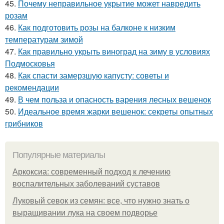
45.
Почему неправильное укрытие может навредить
розам
46.
Как подготовить розы на балконе к низким
температурам зимой
47.
Как правильно укрыть виноград на зиму в условиях
Подмосковья
48.
Как спасти замерзшую капусту: советы и
рекомендации
49.
В чем польза и опасность варения лесных вешенок
50.
Идеальное время жарки вешенок: секреты опытных
грибников
Популярные материалы
Аркоксиа: современный подход к лечению
воспалительных заболеваний суставов
Луковый севок из семян: все, что нужно знать о
выращивании лука на своем подворье