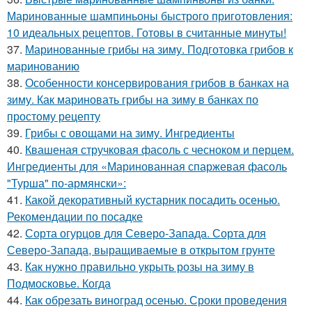
Маринованные шампиньоны быстрого приготовления:
10 идеальных рецептов. Готовы в считанные минуты!
37.
Маринованные грибы на зиму. Подготовка грибов к
маринованию
38.
Особенности консервирования грибов в банках на
зиму. Как мариновать грибы на зиму в банках по
простому рецепту
39.
Грибы с овощами на зиму. Ингредиенты
40.
Квашеная стручковая фасоль с чесноком и перцем.
Ингредиенты для «Маринованная спаржевая фасоль
"Турша" по-армянски»:
41.
Какой декоративный кустарник посадить осенью.
Рекомендации по посадке
42.
Сорта огурцов для Северо-Запада. Сорта для
Северо-Запада, выращиваемые в открытом грунте
43.
Как нужно правильно укрыть розы на зиму в
Подмосковье. Когда
44.
Как обрезать виноград осенью. Сроки проведения