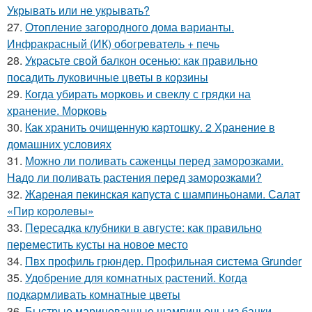
Укрывать или не укрывать?
27.
Отопление загородного дома варианты.
Инфракрасный (ИК) обогреватель + печь
28.
Украсьте свой балкон осенью: как правильно
посадить луковичные цветы в корзины
29.
Когда убирать морковь и свеклу с грядки на
хранение. Морковь
30.
Как хранить очищенную картошку. 2 Хранение в
домашних условиях
31.
Можно ли поливать саженцы перед заморозками.
Надо ли поливать растения перед заморозками?
32.
Жареная пекинская капуста с шампиньонами. Салат
«Пир королевы»
33.
Пересадка клубники в августе: как правильно
переместить кусты на новое место
34.
Пвх профиль грюндер. Профильная система Grunder
35.
Удобрение для комнатных растений. Когда
подкармливать комнатные цветы
36.
Быстрые маринованные шампиньоны из банки.