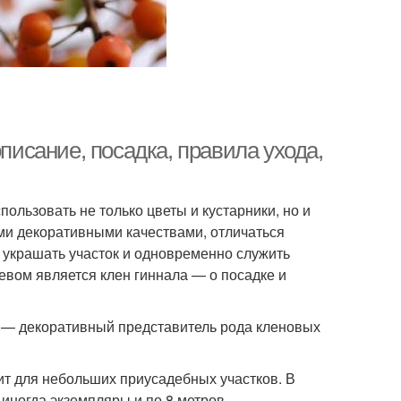
описание, посадка, правила ухода,
льзовать не только цветы и кустарники, но и
и декоративными качествами, отличаться
, украшать участок и одновременно служить
евом является клен гиннала — о посадке и
й — декоративный представитель рода кленовых
ит для небольших приусадебных участков. В
 иногда экземпляры и по 8 метров.