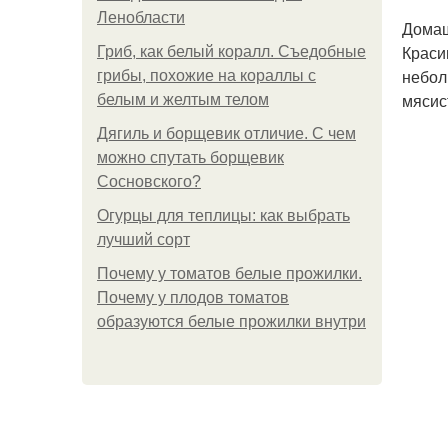
Ленобласти
Дома
Краси
Гриб, как белый коралл. Съедобные
небол
грибы, похожие на кораллы с
мясис
белым и желтым телом
Дягиль и борщевик отличие. С чем
можно спутать борщевик
Сосновского?
Огурцы для теплицы: как выбрать
лучший сорт
Почему у томатов белые прожилки.
Почему у плодов томатов
образуются белые прожилки внутри