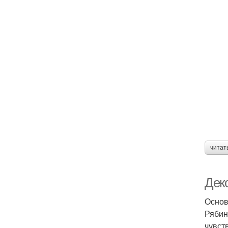
читат
Дек
Основ
Рябин
чувст