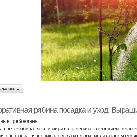
ь дальше →
оративная рябина посадка и уход. Выращ
ные требования
а светолюбива, хотя и мирится с легким затенением, влаго
вительна к загрязнению воздуха и служит индикатором его ч