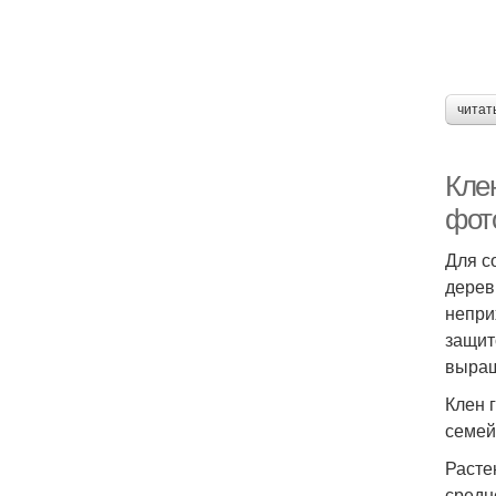
читат
Клен
фот
Для с
дерев
непри
защит
выращ
Клен 
семей
Расте
средн