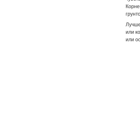
Корне
грунт
Лучше
или к
или о