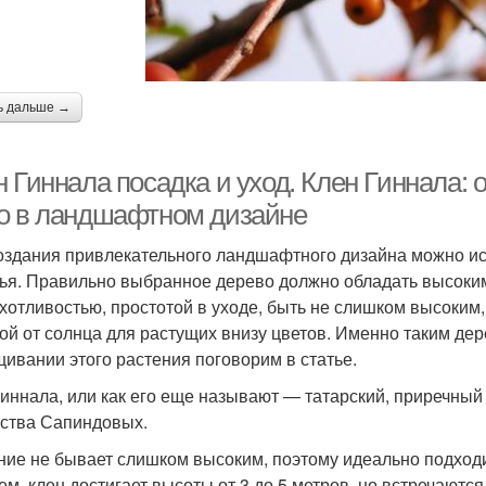
ь дальше →
 Гиннала посадка и уход. Клен Гиннала: 
о в ландшафтном дизайне
оздания привлекательного ландшафтного дизайна можно испо
ья. Правильно выбранное дерево должно обладать высоким
хотливостью, простотой в уходе, быть не слишком высоким
ой от солнца для растущих внизу цветов. Именно таким дер
ивании этого растения поговорим в статье.
гиннала, или как его еще называют — татарский, приречны
ства Сапиндовых.
ние не бывает слишком высоким, поэтому идеально подход
ем, клен достигает высоты от 3 до 5 метров, но встречаются