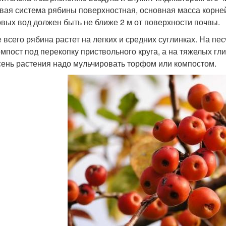
вая система рябины поверхностная, основная масса корней 
овых вод должен быть не ближе 2 м от поверхности почвы.
 всего рябина растет на легких и средних суглинках. На пес
омпост под перекопку приствольного круга, а на тяжелых гл
сень растения надо мульчировать торфом или компостом.