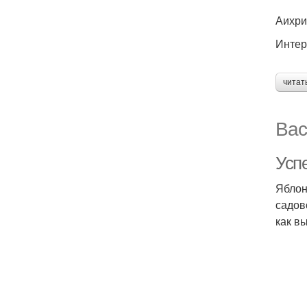
Аихри
Интер
читат
Вас
Успе
Яблон
садов
как в