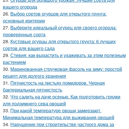
вашего огорода
26.
Выбор сортов огурцов для открытого грунта:
основные критерии
27.
Выберите идеальный огурец для своего огорода:
проверенные сорта
28.
Кустовые огурцы для открытого грунта: 6 лучших
сортов для вашего сада
29.
Стевия: как вырастить и ухаживать за этим полезным
растением
30.
Маринованная стручковая фасоль на зиму: простой
рецепт для долгого хранения
31.
Пятнистость на листьях помидоров. Черная
бактериальная пятнистость
32.
Что садить на даче осенью. Как подготовить грядки
для подзимнего сева овощей
33.
При какой температуре овощи замерзают.
Минимальная температура для выживания овощей
34.
Нарушение при строительстве частного дома за