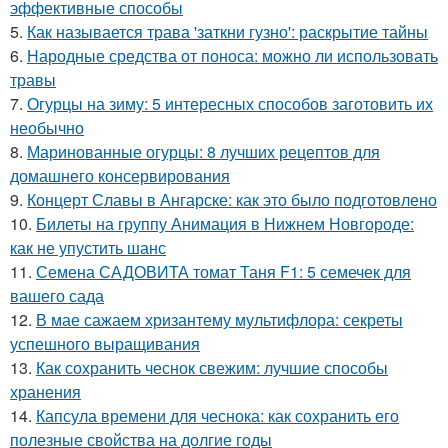
эффективные способы
5.
Как называется трава 'заткни гузно': раскрытие тайны
6.
Народные средства от поноса: можно ли использовать
травы
7.
Огурцы на зиму: 5 интересных способов заготовить их
необычно
8.
Маринованные огурцы: 8 лучших рецептов для
домашнего консервирования
9.
Концерт Славы в Ангарске: как это было подготовлено
10.
Билеты на группу Анимация в Нижнем Новгороде:
как не упустить шанс
11.
Семена САДОВИТА томат Таня F1: 5 семечек для
вашего сада
12.
В мае сажаем хризантему мультифлора: секреты
успешного выращивания
13.
Как сохранить чеснок свежим: лучшие способы
хранения
14.
Капсула времени для чеснока: как сохранить его
полезные свойства на долгие годы