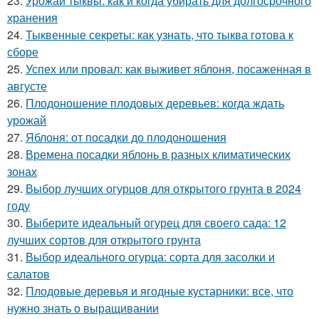
23.
Урожай тыквы: как и когда убирать для долгосрочного
хранения
24.
Тыквенные секреты: как узнать, что тыква готова к
сборе
25.
Успех или провал: как выживет яблоня, посаженная в
августе
26.
Плодоношение плодовых деревьев: когда ждать
урожай
27.
Яблоня: от посадки до плодоношения
28.
Времена посадки яблонь в разных климатических
зонах
29.
Выбор лучших огурцов для открытого грунта в 2024
году
30.
Выберите идеальный огурец для своего сада: 12
лучших сортов для открытого грунта
31.
Выбор идеального огурца: сорта для засолки и
салатов
32.
Плодовые деревья и ягодные кустарники: все, что
нужно знать о выращивании