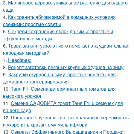
3.
Малиновое дерево: уникальное растение для вашего
сада
4.
Как хранить яблоки зимой в домашних условиях
свежими: простые советы
5.
Секреты сохранения яблок до зимы: простые и
эффективные методы
6.
Трава заткни гузно: от чего помогает эта удивительная
народная методика?
7.
Headlines:
8.
Рецепт заготовки резаных крупных огурцов на зиму
9.
Закрутки огурцов на зиму: простые рецепты для
домашнего консервирования
10.
Таня F1: Семена детерминантных томатов для
высокого урожая
11.
Семена САДОВИТА томат Таня F1: 5 семечек для
вашего сада
12.
Пошаговое руководство: как правильно черенковать
и укоренять хризантему мультифлору
13.
Секреты Эффективного Выращивания и Продажи: