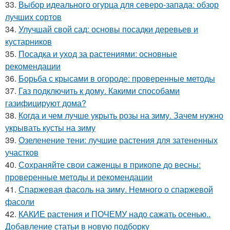
33.
Выбор идеального огурца для северо-запада: обзор
лучших сортов
34.
Улучшай свой сад: основы посадки деревьев и
кустарников
35.
Посадка и уход за растениями: основные
рекомендации
36.
Борьба с крысами в огороде: проверенные методы
37.
Газ подключить к дому. Какими способами
газифицируют дома?
38.
Когда и чем лучше укрыть розы на зиму. Зачем нужно
укрывать кусты на зиму
39.
Озеленение тени: лучшие растения для затененных
участков
40.
Сохраняйте свои саженцы в прикопе до весны:
проверенные методы и рекомендации
41.
Спаржевая фасоль на зиму. Немного о спаржевой
фасоли
42.
КАКИЕ растения и ПОЧЕМУ надо сажать осенью..
Добавление статьи в новую подборку