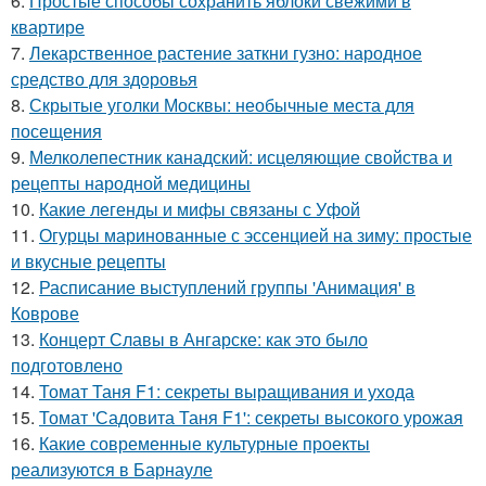
6.
Простые способы сохранить яблоки свежими в
квартире
7.
Лекарственное растение заткни гузно: народное
средство для здоровья
8.
Скрытые уголки Москвы: необычные места для
посещения
9.
Мелколепестник канадский: исцеляющие свойства и
рецепты народной медицины
10.
Какие легенды и мифы связаны с Уфой
11.
Огурцы маринованные с эссенцией на зиму: простые
и вкусные рецепты
12.
Расписание выступлений группы 'Анимация' в
Коврове
13.
Концерт Славы в Ангарске: как это было
подготовлено
14.
Томат Таня F1: секреты выращивания и ухода
15.
Томат 'Садовита Таня F1': секреты высокого урожая
16.
Какие современные культурные проекты
реализуются в Барнауле