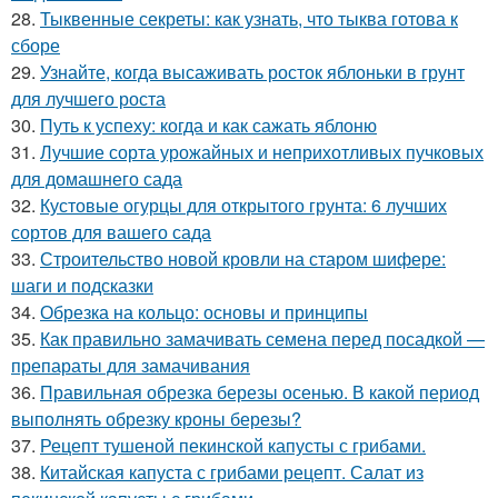
28.
Тыквенные секреты: как узнать, что тыква готова к
сборе
29.
Узнайте, когда высаживать росток яблоньки в грунт
для лучшего роста
30.
Путь к успеху: когда и как сажать яблоню
31.
Лучшие сорта урожайных и неприхотливых пучковых
для домашнего сада
32.
Кустовые огурцы для открытого грунта: 6 лучших
сортов для вашего сада
33.
Строительство новой кровли на старом шифере:
шаги и подсказки
34.
Обрезка на кольцо: основы и принципы
35.
Как правильно замачивать семена перед посадкой —
препараты для замачивания
36.
Правильная обрезка березы осенью. В какой период
выполнять обрезку кроны березы?
37.
Рецепт тушеной пекинской капусты с грибами.
38.
Китайская капуста с грибами рецепт. Салат из