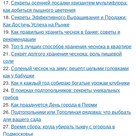
17.
Секреты осенней посадки хризантем мультифлора:
как добиться пышного цветения
18.
Секреты Эффективного Выращивания и Продажи:
Как Достичь Успеха на Рынке
19.
Как правильно хранить чеснок в банке: советы и
рекомендации
20.
Топ-5 лучших способов хранения чеснока в квартире
21.
Секрет долгого хранения чеснока: роль пищевой
соли
22.
Соленый чеснок на зиму: рецепт целыми головками
как у бабушки
23.
Как я каждый год собираю богатые урожаи клубники
24.
В поисках подтопольников: секреты уникальных
грибов
25.
Как празднуется День города в Перми
26.
Подтопольники или Тополиная рядовка: что выбрать
для вашего сада
27.
Время сбора: когда убирать тыкву с огорода в
Подмосковье