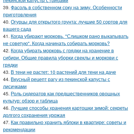
пекинской капусты с грибами
39.
Фасоль в собственном соку на зиму. Особенности
приготовления
40.
Огурцы для открытого грунта: лучшие 50 сортов для
вашего сада
41.
Когда убирают морковь. "Слишком рано выкапывать
не советую". Когда начинать собирать морковь?
42.
Когда убирать морковь с грядки на хранение в
сибири. Общие правила уборки свеклы и моркови с
грядки
43.
В тени не растет: 10 растений для тени на даче
44.
Вкусный рецепт рагу из пекинской капусты с
лисичками
45.
Роль сидератов как предшественников овощных
культур: обзор и таблица
46.
Лучшие способы хранения картошки зимой: секреты
долгого сохранения урожая
47.
Как правильно хранить яблоки в квартире: советы и
рекомендации