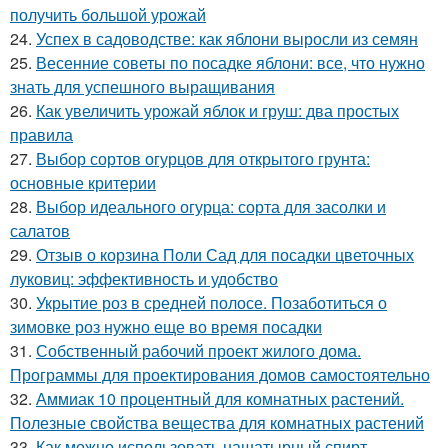
получить большой урожай
24.
Успех в садоводстве: как яблони выросли из семян
25.
Весенние советы по посадке яблони: все, что нужно
знать для успешного выращивания
26.
Как увеличить урожай яблок и груш: два простых
правила
27.
Выбор сортов огурцов для открытого грунта:
основные критерии
28.
Выбор идеального огурца: сорта для засолки и
салатов
29.
Отзыв о корзина Поли Сад для посадки цветочных
луковиц: эффективность и удобство
30.
Укрытие роз в средней полосе. Позаботиться о
зимовке роз нужно еще во время посадки
31.
Собственный рабочий проект жилого дома.
Программы для проектирования домов самостоятельно
32.
Аммиак 10 процентный для комнатных растений.
Полезные свойства вещества для комнатных растений
33.
Как можно использовать нашатырный спирт..