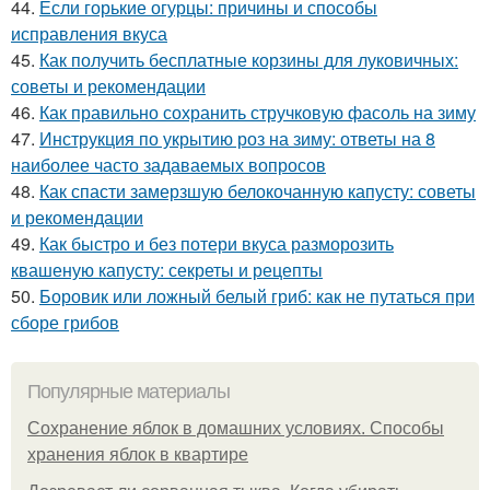
44.
Если горькие огурцы: причины и способы
исправления вкуса
45.
Как получить бесплатные корзины для луковичных:
советы и рекомендации
46.
Как правильно сохранить стручковую фасоль на зиму
47.
Инструкция по укрытию роз на зиму: ответы на 8
наиболее часто задаваемых вопросов
48.
Как спасти замерзшую белокочанную капусту: советы
и рекомендации
49.
Как быстро и без потери вкуса разморозить
квашеную капусту: секреты и рецепты
50.
Боровик или ложный белый гриб: как не путаться при
сборе грибов
Популярные материалы
Сохранение яблок в домашних условиях. Способы
хранения яблок в квартире