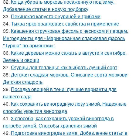
32.
Когда убирать морковь посаженную под зиму.
Добавление статьи в новую подборку
33.
Пекинская капуста с курицей и грибами
34.
Тыква ярко оранжевая: свойства и применение
35.
Квашеная стручковая фасоль с чесноком и перцем.
Ингредиенты для «Маринованная спаржевая фасоль
"Турша" по-армянски»:
36.
Какие деревья можно сажать в августе и сентябре.
Зелень и овощи
37.
Огурцы для теплицы: как выбрать лучший сорт
38.
Детская сладкая морковь. Описание сорта моркови
Детская сладость
39.
Посадка овощей в тени: лучшие варианты для
вашего сада
40.
Как сохранить виноградную лозу зимой. Надежные
способы укрытия винограда
41.
3 способа, как сохранить урожай винограда в
погребе зимой. Способы хранения зимой
42.
Подготовка винограда к зиме. Добавление статьи в