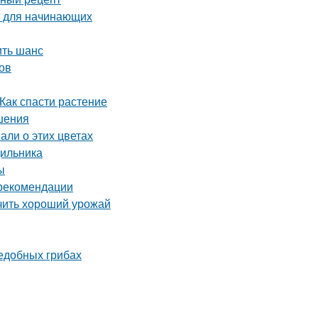
т для начинающих
ить шанс
ов
Как спасти растение
шения
али о этих цветах
дильника
ы
 рекомендации
учить хороший урожай
ъедобных грибах