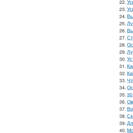
22.
Ус
23.
Ус
24.
Вы
25.
Лу
26.
Вы
27.
Ст
28.
Ос
29.
Лу
30.
Ус
31.
Ка
32.
Ка
33.
Чт
34.
Ос
35.
30
36.
Ов
37.
Во
38.
Ск
39.
Дл
40.
Мо