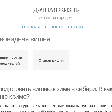
ДАЧНАЯ ЖИЗНЬ
жизнь за городом
главная
новости
статьи
вовидная вишня
ишни против
Старая вишня
вредителей
подготовить вишню к зиме в сибири. В ка
ню к зиме?
в том, что в суровые малоснежные зимы на кустах вишни ин
ых морозов и оттепелей может пострадать корневая систем