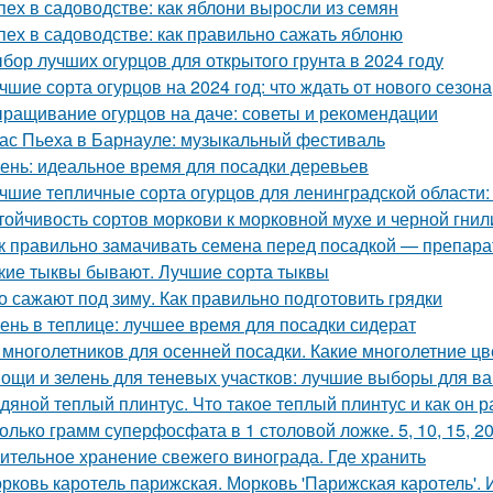
пех в садоводстве: как яблони выросли из семян
пех в садоводстве: как правильно сажать яблоню
бор лучших огурцов для открытого грунта в 2024 году
чшие сорта огурцов на 2024 год: что ждать от нового сезона
ращивание огурцов на даче: советы и рекомендации
ас Пьеха в Барнауле: музыкальный фестиваль
ень: идеальное время для посадки деревьев
чшие тепличные сорта огурцов для ленинградской области:
тойчивость сортов моркови к морковной мухе и черной гнил
к правильно замачивать семена перед посадкой — препар
кие тыквы бывают. Лучшие сорта тыквы
о сажают под зиму. Как правильно подготовить грядки
ень в теплице: лучшее время для посадки сидерат
 многолетников для осенней посадки. Какие многолетние ц
ощи и зелень для теневых участков: лучшие выборы для в
дяной теплый плинтус. Что такое теплый плинтус и как он р
олько грамм суперфосфата в 1 столовой ложке. 5, 10, 15, 2
ительное хранение свежего винограда. Где хранить
рковь каротель парижская. Морковь 'Парижская каротель'. 