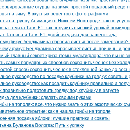
сервированные огурцы на зиму: простой пошаговый рецеп
рцы на зиму: 5 вкусных рецептов с фотографиями
еты на группу Анимация в Нижнем Новгороде: как не упуст
ена томата Таня F1: как получить высокий урожай помидор
ат Татьяна и Таня F1: двойная удача для вашего сада
ему фикус бенджамина сбросил листья после замерзания? 
чему фикус Бенджамина сбрасывает листья: причины и ре
мый главный секрет хризантемы мультифлора: что вы не зн
ть самых популярных способов сохранить чеснок без холо
остой способ сохранить чеснок в стеклянной банке до весн
лное руководство по посадке клубники на грядку: советы и
лное руководство: как посадить клубнику правильно и пол
к правильно подготовить грядку под клубнику в августе
ядка для клубники: сделать своими руками
ибы на тополях: все, что нужно знать о этих экзотических с
ивительное открытие: как я нашла грибы на тополе
сенняя посадка яблони: лучшие практики и советы
тьяна Буланова Вологда: Путь к успеху