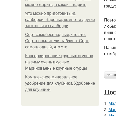
можно жарить, а какой – варить
граду
Что можно приготовить из
Поэто
санберри. Варенье, компот и другие
любых
заготовки из санберри
вишне
Сорт самобесплодный, что это.
подго
Сорта-опылители: таблица. Сорт
Начин
самоплодный, что это
октяб
Консервирование крупных огурцов
на зиму очень вкусные.
Маринованные крупные огурцы
читат
Комплексное минеральное
удобрение для клубники. Удобрение
Пос
для клубники
1.
Мал
2.
Мар
3.
Мал