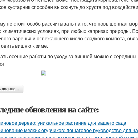
сов кустарник способен высохнуть до хруста под воздейств
му не стоит особо рассчитывать на то, что повышенная мор
 климатических условиях, при любых капризах природы. Есл
вого варенья и освежающего кисло-сладкого компота, обяза
товить вишню к зиме.
ать осенние работы по уходу за вишней можно с середины с
ря
ь дальше →
ледние обновления на сайте:
иновое дерево: уникальное растение для вашего сада
инование мелких огурчиков: пошаговое руководство для 
енькие консервированные огурчики на зиму: простой и вку