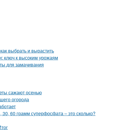
 как выбрать и вырастить
и: ключ к высоким урожаям
аты для замачивания
веты сажают осенью
ашего огорода
аботает
0, 30, 60 грамм суперфосфата – это сколько?
Итог