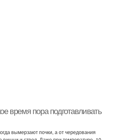
кое время пора подготавливать
огда вымерзают почки, а от чередования
а вишни и ствол. Даже при температуре -10